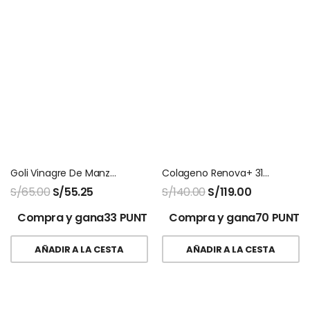
Goli Vinagre De Manzana GOMITAS
Colageno Renova+ 315g Doypack
S/
65.00
S/
55.25
S/
140.00
S/
119.00
Compra y gana33 PUNTOS!
Compra y gana70 PUNTO
AÑADIR A LA CESTA
AÑADIR A LA CESTA