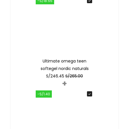
-S/18.55
Ultimate omega teen
softegel nordic naturals
S/
246.45
S/
265.00
+
-S/1.40