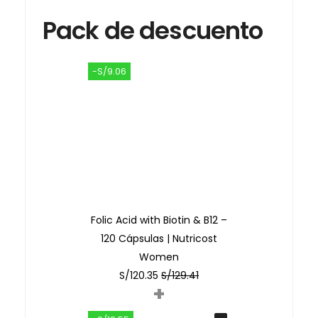
Pack de descuento
-S/9.06
Folic Acid with Biotin & B12 –
120 Cápsulas | Nutricost
Women
S/
120.35
S/
129.41
+