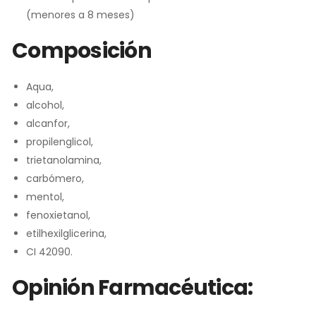
(menores a 8 meses)
Composición
Aqua,
alcohol,
alcanfor,
propilenglicol,
trietanolamina,
carbómero,
mentol,
fenoxietanol,
etilhexilglicerina,
CI 42090.
Opinión Farmacéutica: