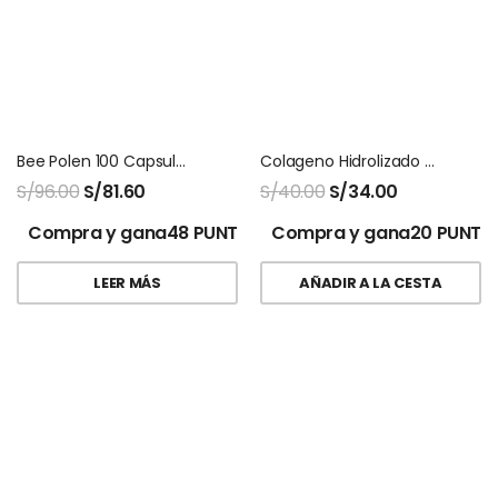
Bee Polen 100 Capsulas Natures Sunshine
Colageno Hidrolizado Fitosana
S/
96.00
S/
81.60
S/
40.00
S/
34.00
Compra y gana48 PUNTOS!
Compra y gana20 PUNTO
LEER MÁS
AÑADIR A LA CESTA