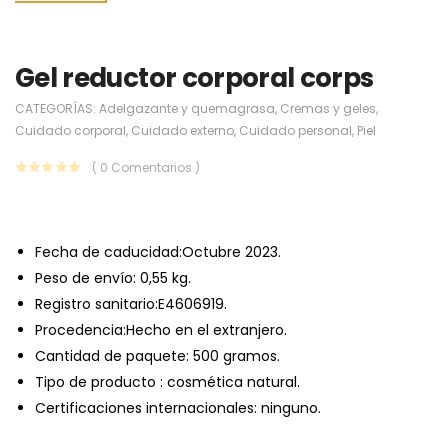
Gel reductor corporal corps
CATEGORÍAS:
Adelgazante y quemagrasa
,
Cremas y geles
,
Cuidado corporal
,
Cuidado externo
,
Cuidado personal
,
Piel
( 0 Comentarios )
Fecha de caducidad:Octubre 2023.
Peso de envío: 0,55 kg.
Registro sanitario:E4606919.
Procedencia:Hecho en el extranjero.
Cantidad de paquete: 500 gramos.
Tipo de producto : cosmética natural.
Certificaciones internacionales: ninguno.