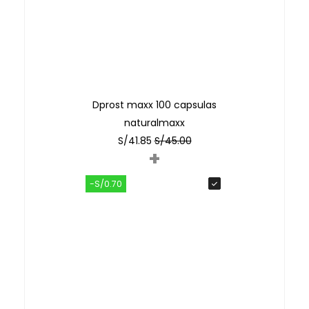
Dprost maxx 100 capsulas
naturalmaxx
S/
41.85
S/
45.00
+
-S/0.70