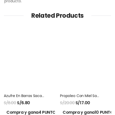
producto.
Related Products
Azufre En Barras Saca El Aire X 6 Unids
Propoleo Con Miel San Jose 120 Ml
S/
8.00
S/
6.80
S/
20.00
S/
17.00
Compra y gana4 PUNTOS!
Compra y gana10 PUNTOS