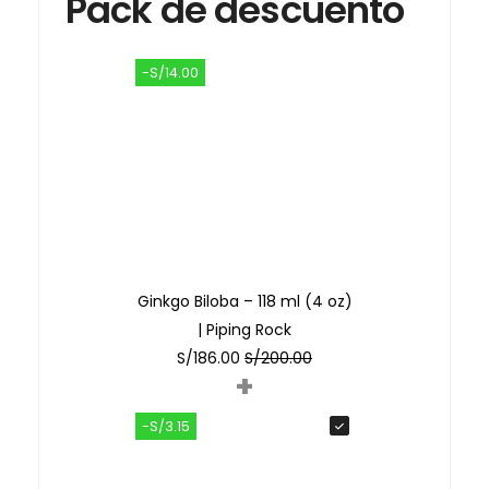
Pack de descuento
-S/14.00
Ginkgo Biloba – 118 ml (4 oz)
| Piping Rock
S/
186.00
S/
200.00
+
-S/3.15