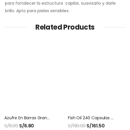
para fortalecer la estructura capilar, suavizarlo y darle
brillo. Apto para pieles sensibles.
Related Products
Azufre En Barras Grande Saca El Aire X 3 Unids
Fish Oil 240 Capsulas Nutricost
S/
8.00
S/
6.80
S/
190.00
S/
161.50