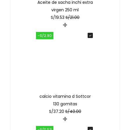
Aceite de sacha inchi extra
virgen 250 ml
S/
19.53
S/
21.00
+
-S/2.80
calcio vitamina d Sottcor
130 gomitas
S/
37.20
S/
40.00
+
-S/11.53