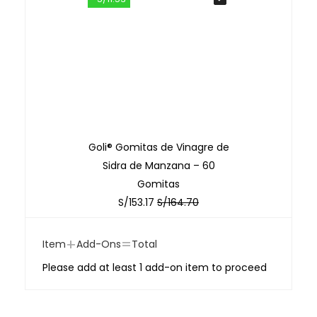
Goli® Gomitas de Vinagre de
Sidra de Manzana – 60
Gomitas
S/
153.17
S/
164.70
+
=
Item
Add-Ons
Total
Please add at least 1 add-on item to proceed