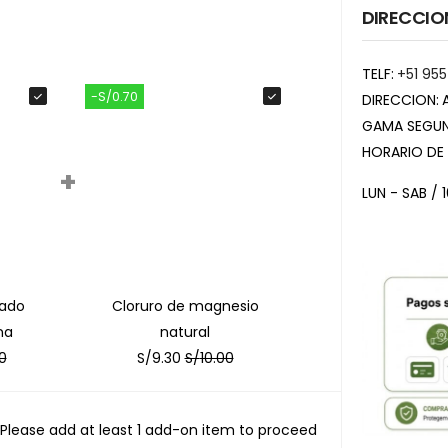
DIRECCIO
TELF:
+51 955
-S/0.70
DIRECCION:
GAMA SEGUN
HORARIO DE
+
LUN - SAB / 
zado
Cloruro de magnesio
na
natural
0
S/
9.30
S/
10.00
Please add at least 1 add-on item to proceed