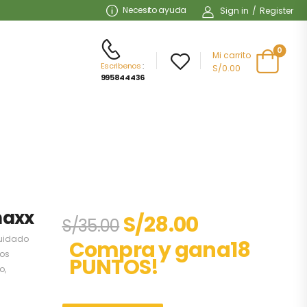
Necesito ayuda
Sign in
/
Register
0
Mi carrito
Escribenos
:
S/0.00
995844436
maxx
S/
28.00
S/
35.00
uidado
Compra y gana18
os
PUNTOS!
co
,