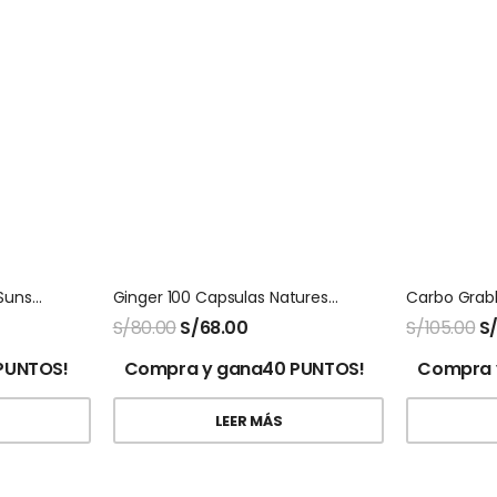
Liquid Clorofila Natures Sunshine
Ginger 100 Capsulas Natures Sunshine
S/
80.00
S/
68.00
S/
105.00
S
PUNTOS!
Compra y gana40 PUNTOS!
Compra 
LEER MÁS