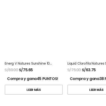
Energ V Natures Sunshine 100 Capsulas
S/
89.00
S/
75.65
S/
75.00
S/
63.75
Compra y gana45 PUNTOS!
Compra y gana38 
LEER MÁS
LEER MÁS