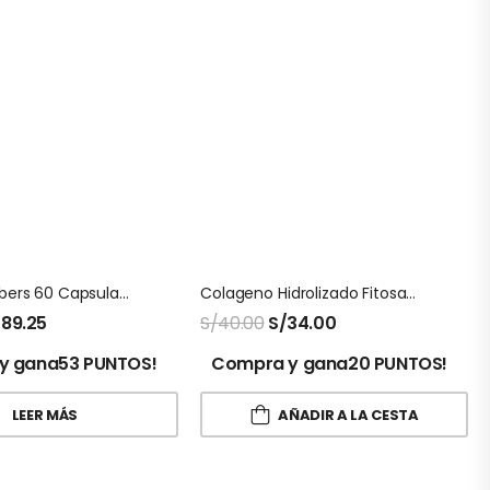
Carbo Grabbers 60 Capsulas Natures Sunshine
Colageno Hidrolizado Fitosana
/
89.25
S/
40.00
S/
34.00
y gana53 PUNTOS!
Compra y gana20 PUNTOS!
LEER MÁS
AÑADIR A LA CESTA