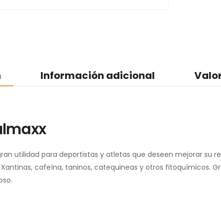
n
Información adicional
Valo
almaxx
n utilidad para deportistas y atletas que deseen mejorar su r
ntinas, cafeína, taninos, catequineas y otros fitoquímicos. G
oso.