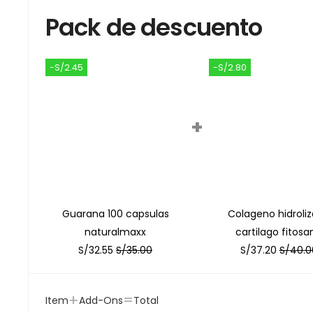
Pack de descuento
-S/2.45
-S/2.80
+
Guarana 100 capsulas
Colageno hidroli
naturalmaxx
cartilago fitosa
S/
32.55
S/
35.00
S/
37.20
S/
40.0
+
=
Item
Add-Ons
Total