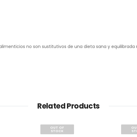
menticios no son sustitutivos de una dieta sana y equilibrada n
Related Products
OUT OF
OU
STOCK
ST