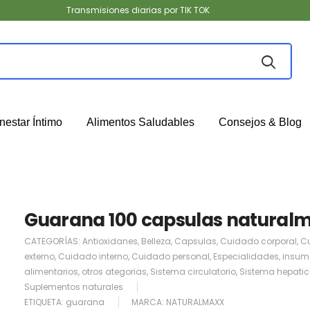
Transmisiones diarias por TIK TOK
nestar Íntimo
Alimentos Saludables
Consejos & Blog
Guarana 100 capsulas natural
CATEGORÍAS:
Antioxidanes
,
Belleza
,
Capsulas
,
Cuidado corporal
,
C
externo
,
Cuidado interno
,
Cuidado personal
,
Especialidades
,
insum
alimentarios
,
otros ategorias
,
Sistema circulatorio
,
Sistema hepati
Suplementos naturales
ETIQUETA:
guarana
MARCA:
NATURALMAXX