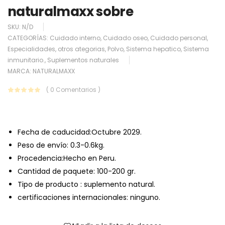
naturalmaxx sobre
SKU:
N/D
CATEGORÍAS:
Cuidado interno
,
Cuidado oseo
,
Cuidado personal
,
Especialidades
,
otros ategorias
,
Polvo
,
Sistema hepatico
,
Sistema
inmunitario.
,
Suplementos naturales
MARCA:
NATURALMAXX
( 0 Comentarios )
Fecha de caducidad:
Octubre 2029.
Peso de envío:
0.3-0.6kg.
Procedencia:Hecho en Peru.
Cantidad de paquete: 100-200 gr.
Tipo de producto : suplemento natural.
certificaciones internacionales: ninguno.