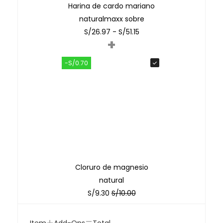
Harina de cardo mariano
naturalmaxx sobre
S/
26.97
-
S/
51.15
+
-S/0.70
Cloruro de magnesio
natural
S/
9.30
S/
10.00
+
=
Item
Add-Ons
Total