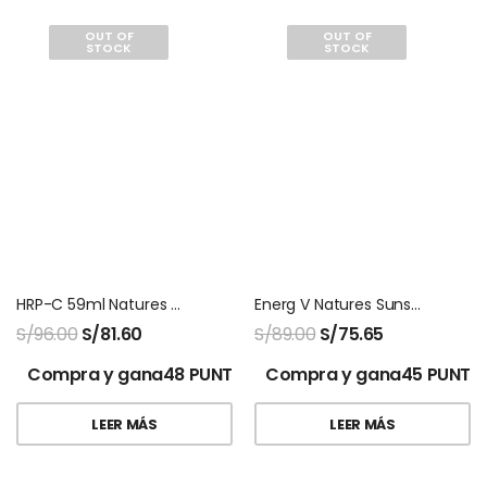
OUT OF
OUT OF
STOCK
STOCK
HRP-C 59ml Natures Sunshine
Energ V Natures Sunshine 100 Capsulas
S/
96.00
S/
81.60
S/
89.00
S/
75.65
Compra y gana48 PUNTOS!
Compra y gana45 PUNTO
LEER MÁS
LEER MÁS