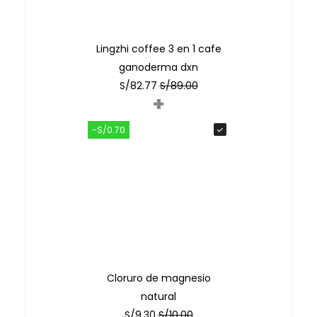
Lingzhi coffee 3 en 1 cafe
ganoderma dxn
S/
82.77
S/
89.00
+
-S/0.70
Cloruro de magnesio
natural
S/
9.30
S/
10.00