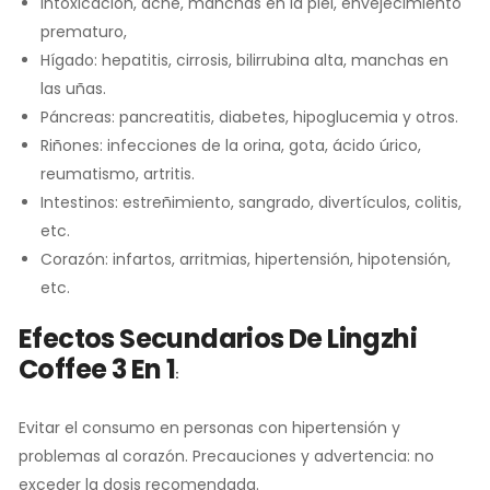
intoxicación, acné, manchas en la piel, envejecimiento
prematuro,
Hígado: hepatitis, cirrosis, bilirrubina alta, manchas en
las uñas.
Páncreas: pancreatitis, diabetes, hipoglucemia y otros.
Riñones: infecciones de la orina, gota, ácido úrico,
reumatismo, artritis.
Intestinos: estreñimiento, sangrado, divertículos, colitis,
etc.
Corazón: infartos, arritmias, hipertensión, hipotensión,
etc.
Efectos Secundarios De
Lingzhi
Coffee 3 En 1
:
Evitar el consumo en personas con hipertensión y
problemas al corazón. Precauciones y advertencia: no
exceder la dosis recomendada.