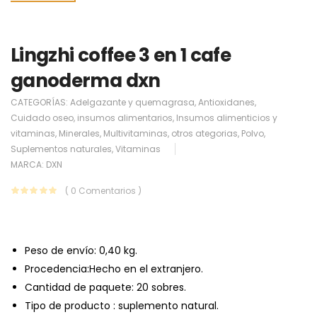
Lingzhi coffee 3 en 1 cafe
ganoderma dxn
CATEGORÍAS:
Adelgazante y quemagrasa
,
Antioxidanes
,
Cuidado oseo
,
insumos alimentarios
,
Insumos alimenticios y
vitaminas
,
Minerales
,
Multivitaminas
,
otros ategorias
,
Polvo
,
Suplementos naturales
,
Vitaminas
MARCA:
DXN
( 0 Comentarios )
Peso de envío: 0,40 kg.
Procedencia:Hecho en el extranjero.
Cantidad de paquete: 20 sobres.
Tipo de producto : suplemento natural.