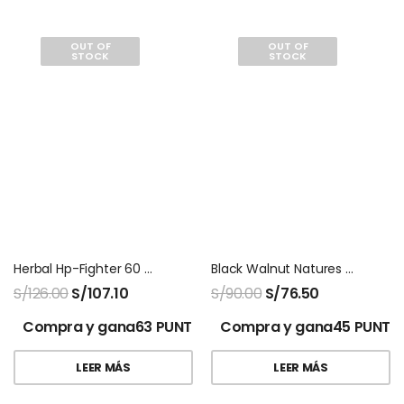
OUT OF
OUT OF
STOCK
STOCK
Herbal Hp-Fighter 60 Capsulas Natures Sunshine
Black Walnut Natures Sunshine 100 Capsulas
S/
126.00
S/
107.10
S/
90.00
S/
76.50
Compra y gana63 PUNTOS!
Compra y gana45 PUNTO
LEER MÁS
LEER MÁS