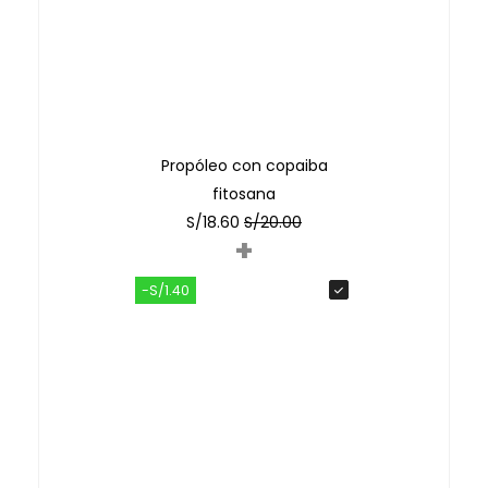
Propóleo con copaiba
fitosana
S/
18.60
S/
20.00
+
-S/1.40