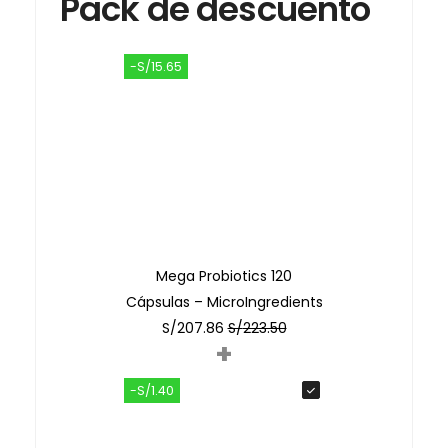
Pack de descuento
-S/15.65
Mega Probiotics 120
Cápsulas – MicroIngredients
S/
207.86
S/
223.50
+
-S/1.40