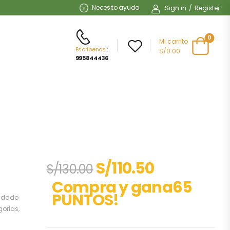
Necesito ayuda
Sign in
/
Register
0
Mi carrito
Escribenos
:
S/0.00
995844436
S/
110.50
S/
130.00
Compra y gana65
PUNTOS!
idado
gorias
,