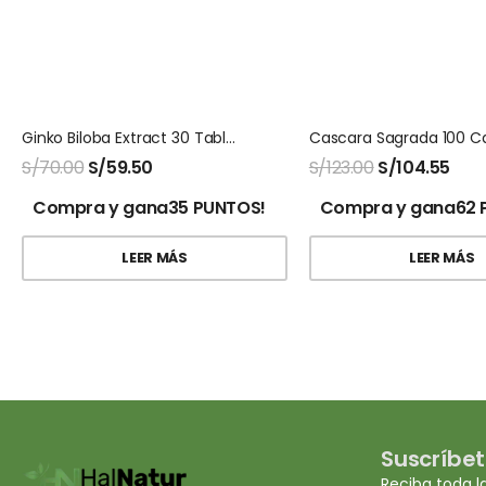
Ginko Biloba Extract 30 Tabletas Natures Sunshine
S/
70.00
S/
59.50
S/
123.00
S/
104.55
Compra y gana35 PUNTOS!
Compra y gana62 
LEER MÁS
LEER MÁS
Suscríbet
Reciba toda l