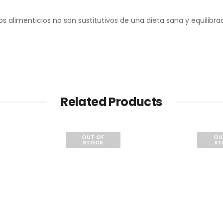
alimenticios no son sustitutivos de una dieta sana y equilibrada
Related Products
OUT OF
OU
STOCK
ST