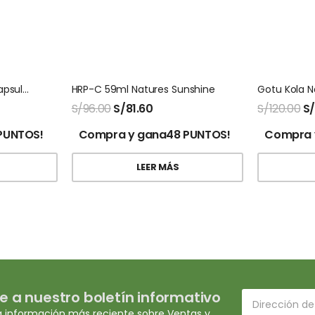
Cascara Sagrada 100 Capsulas Natures Sunshine
HRP-C 59ml Natures Sunshine
Gotu Kola N
S/
96.00
S/
81.60
S/
120.00
S
PUNTOS!
Compra y gana48 PUNTOS!
Compra 
LEER MÁS
e a nuestro boletín informativo
a información más reciente sobre Ventas y