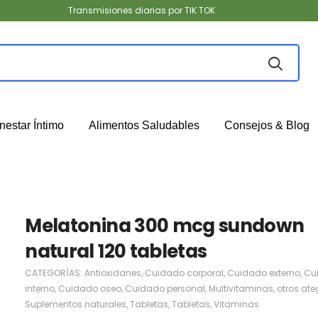
Transmisiones diarias por TIK TOK
nestar Íntimo
Alimentos Saludables
Consejos & Blog
Melatonina 300 mcg sundown
natural 120 tabletas
CATEGORÍAS:
Antioxidanes
,
Cuidado corporal
,
Cuidado externo
,
Cu
interno
,
Cuidado oseo
,
Cuidado personal
,
Multivitaminas
,
otros ate
Suplementos naturales
,
Tabletas
,
Tabletas
,
Vitaminas