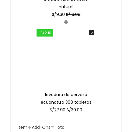
natural
S/
9.30
S/
10.00
+
-S/2.10
levadura de cerveza
ecuanatu x 300 tabletas
S/
27.90
S/
30.00
+
=
Item
Add-Ons
Total