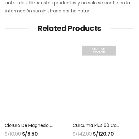
antes de utilizar estos productos y no solo se confie en la
información suministrada por halnatur.
Related Products
OUT OF
STOCK
Cloruro De Magnesio Natural
Curcuma Plus 60 Capsulas Natures Sunshine
S/
10.00
S/
8.50
S/
142.00
S/
120.70