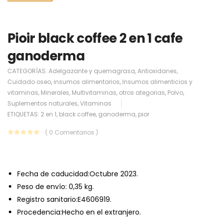
Pioir black coffee 2 en 1 cafe
ganoderma
CATEGORÍAS:
Adelgazante y quemagrasa
,
Antioxidanes
,
Cuidado oseo
,
insumos alimentarios
,
Insumos alimenticios y
vitaminas
,
Minerales
,
Multivitaminas
,
otros ategorias
,
Polvo
,
Suplementos naturales
,
Vitaminas
ETIQUETAS:
2 en 1
,
black coffee
,
ganoderma
,
pior
( 0 Comentarios )
Fecha de caducidad:Octubre 2023.
Peso de envío: 0,35 kg.
Registro sanitario:E4606919.
Procedencia:Hecho en el extranjero.