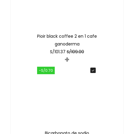
Pioir black coffee 2 en 1 cafe
ganoderma
S/
101.37
S/
109.00
+
-S/0.70
Bicarbonato de sodio