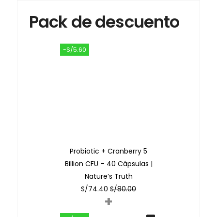
Pack de descuento
-S/5.60
Probiotic + Cranberry 5
Billion CFU – 40 Cápsulas |
Nature’s Truth
S/
74.40
S/
80.00
+