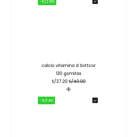
-S/2.80
calcio vitamina d Sottcor
130 gomitas
S/
37.20
S/
40.00
+
-S/1.40