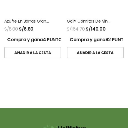
Azufre En Barras Grande Saca El Aire X 3 Unids
Goli® Gomitas De Vinagre De Sidra De Manzana – 60 Gomitas
S/
8.00
S/
6.80
S/
164.70
S/
140.00
Compra y gana4 PUNTOS!
Compra y gana82 PUNTO
AÑADIR A LA CESTA
AÑADIR A LA CESTA