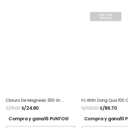
OUT OF
STOCK
Cloruro De Magnesio 250 Gr Naturalmaxx
S/
31.00
S/
24.80
S/
102.00
S/
86.70
Compra y gana16 PUNTOS!
Compra y gana51 