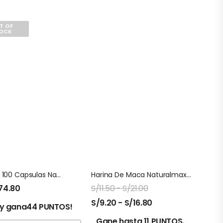
T OF
OCK
Alj Capsulas 100 Capsulas Natures Sunshine
Harina De Maca Naturalmaxx Doypack
74.80
S/
11.50
-
S/
21.00
S/
9.20
-
S/
16.80
y gana44 PUNTOS!
Gane hasta 11 PUNTOS.