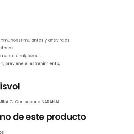
inmunoestimulantes y antivirales.
torios.
ramente analgésicas.
ón, previene el estreñimiento,
isvol
INA C. Con sabor a NARANJA.
mo de este producto
os