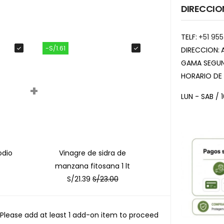
DIRECCIO
TELF:
+51 955
-S/1.61
DIRECCION:
GAMA SEGUN
HORARIO DE
+
LUN - SAB / 
odio
Vinagre de sidra de
manzana fitosana 1 lt
S/
21.39
S/
23.00
Please add at least 1 add-on item to proceed