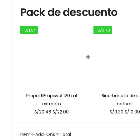
Pack de descuento
-S/1.54
-S/0.70
+
Propol NF apisvol 120 ml
Bicarbonato de s
extracto
natural
S/
20.46
S/
22.00
S/
9.30
S/
10.00
+
=
Item
Add-Ons
Total