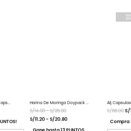
OU
ST
Fc With Dong Qua 100 Capsulas Natures Sunshine
Harina De Moringa Doypack Naturalmaxx
S/
14.00
-
S/
26.00
S/
88.00
S/
S/
11.20
-
S/
20.80
PUNTOS!
Compra 
Gane hasta 13 PUNTOS.