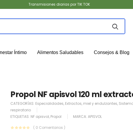
Transmisiones diarias por TIK TOK
nestar Íntimo
Alimentos Saludables
Consejos & Blog
Propol NF apisvol 120 ml extract
CATEGORÍAS:
Especialidades
,
Extractos
,
miel y endulzantes
,
Sistem
respiratorio
ETIQUETAS:
NF apisvol
,
Propol
MARCA:
APISVOL
( 0 Comentarios )