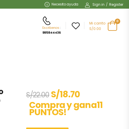
Necesito ayuda
Sign in
/
Register
0
Mi carrito
Escribenos
:
S/0.00
995844436
o
S/
18.70
S/
22.00
a
Compra y gana11
PUNTOS!