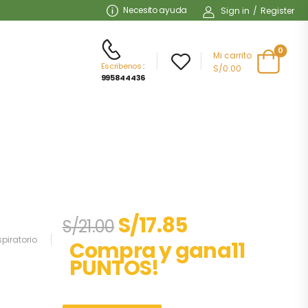
Necesito ayuda
Sign in
/
Register
0
Mi carrito
Escribenos
:
S/0.00
995844436
S/
17.85
S/
21.00
piratorio
Compra y gana11
PUNTOS!