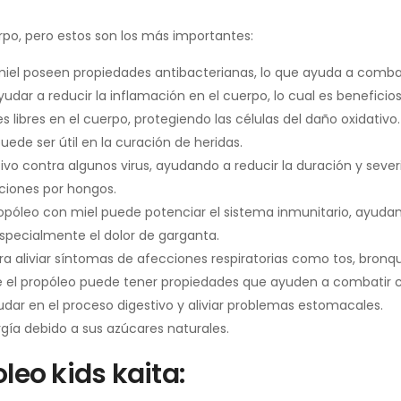
erpo, pero estos son los más importantes:
iel poseen propiedades antibacterianas, lo que ayuda a combati
dar a reducir la inflamación en el cuerpo, lo cual es beneficios
 libres en el cuerpo, protegiendo las células del daño oxidativo.
uede ser útil en la curación de heridas.
tivo contra algunos virus, ayudando a reducir la duración y seve
ciones por hongos.
ropóleo con miel puede potenciar el sistema inmunitario, ayud
especialmente el dolor de garganta.
ra aliviar síntomas de afecciones respiratorias como tos, bronqu
e el propóleo puede tener propiedades que ayuden a combatir ci
yudar en el proceso digestivo y aliviar problemas estomacales.
rgía debido a sus azúcares naturales.
leo kids kaita: