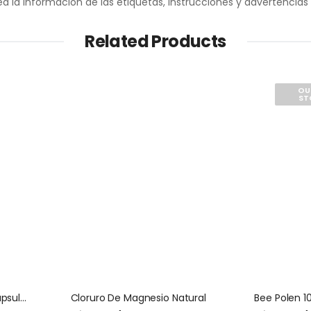
 la información de las etiquetas, instrucciones y advertencias
Related Products
OU
ST
Herbal Hp-Fighter 60 Capsulas Natures Sunshine
Cloruro De Magnesio Natural