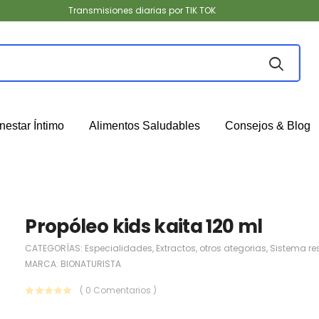
Transmisiones diarias por TIK TOK
nestar Íntimo
Alimentos Saludables
Consejos & Blog
Propóleo kids kaita 120 ml
CATEGORÍAS:
Especialidades
,
Extractos
,
otros ategorias
,
Sistema res
MARCA:
BIONATURISTA
( 0 Comentarios )