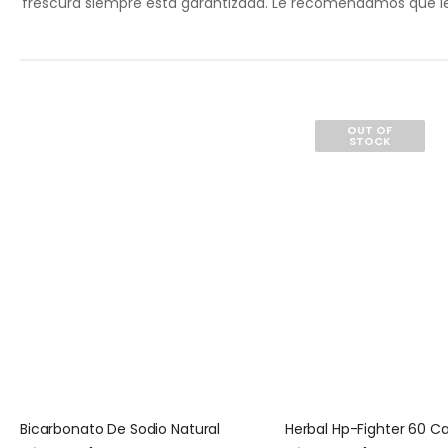
frescura siempre está garantizada. Le recomendamos que lea
OUT OF
STOCK
Bicarbonato De Sodio Natural