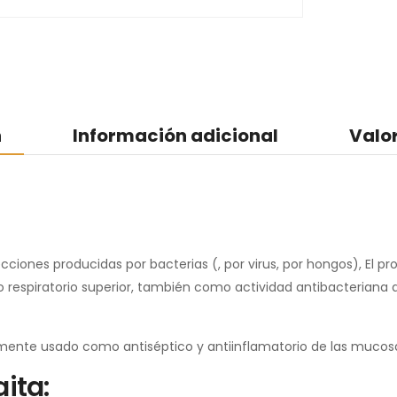
n
Información adicional
Valo
nfecciones producidas por bacterias (, por virus, por hongos), El
acto respiratorio superior, también como actividad antibacteria
mente usado como antiséptico y antiinflamatorio de las mucosas
ita: