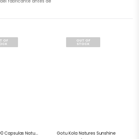
 del fabricante antes de
T OF
OUT OF
OCK
STOCK
Bee Polen 100 Capsulas Natures Sunshine
Gotu Kola Natures Sunshine