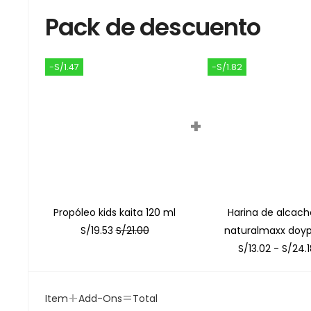
Pack de descuento
-S/1.47
-S/1.82
+
Propóleo kids kaita 120 ml
Harina de alcach
S/
19.53
S/
21.00
naturalmaxx doy
S/
13.02
-
S/
24.
+
=
Item
Add-Ons
Total