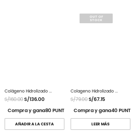
OUT OF
STOCK
Colágeno Hidrolizado Naara
Colageno Hidrolizado Biocolagen Gold Montana
S/
160.00
S/
136.00
S/
79.00
S/
67.15
Compra y gana80 PUNTOS!
Compra y gana40 PUNTO
AÑADIR A LA CESTA
LEER MÁS