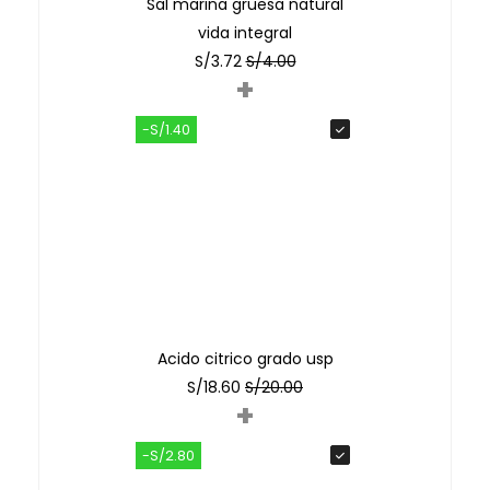
Sal marina gruesa natural
vida integral
S/
3.72
S/
4.00
+
-S/1.40
Acido citrico grado usp
S/
18.60
S/
20.00
+
-S/2.80