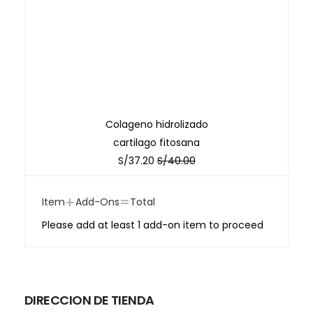
Colageno hidrolizado
cartilago fitosana
S/
37.20
S/
40.00
+
=
Item
Add-Ons
Total
Please add at least 1 add-on item to proceed
DIRECCION DE TIENDA