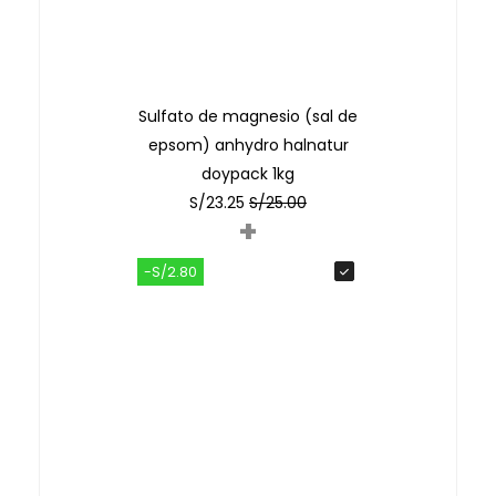
Sulfato de magnesio (sal de
epsom) anhydro halnatur
doypack 1kg
S/
23.25
S/
25.00
+
-S/2.80