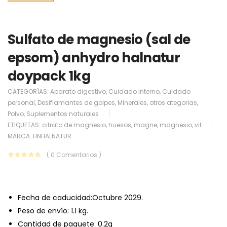
Sulfato de magnesio (sal de
epsom) anhydro halnatur
doypack 1kg
CATEGORÍAS:
Aparato digestivo
,
Cuidado interno
,
Cuidado
personal
,
Desiflamantes de golpes
,
Minerales
,
otros ategorias
,
Polvo
,
Suplementos naturales
ETIQUETAS:
citrato de magnesio
,
huesos
,
magne
,
magnesio
,
vit
MARCA:
HNHALNATUR
( 0 Comentarios )
Fecha de caducidad:Octubre 2029.
Peso de envío: 1.1 kg.
Cantidad de paquete: 0.2g