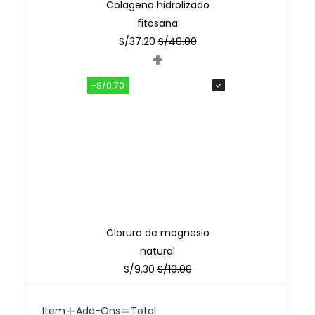
Colageno hidrolizado
fitosana
S/
37.20
S/
40.00
+
-S/0.70
Cloruro de magnesio
natural
S/
9.30
S/
10.00
+
=
Item
Add-Ons
Total