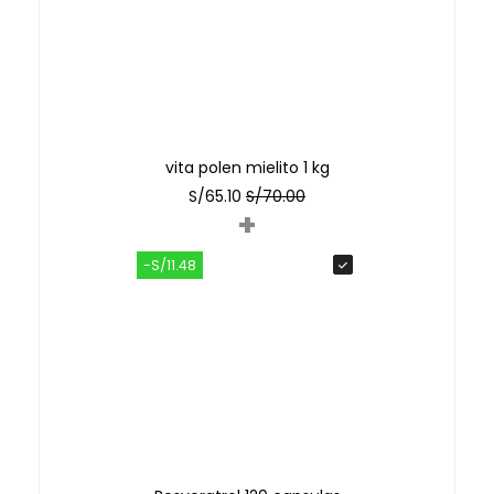
vita polen mielito 1 kg
S/
65.10
S/
70.00
+
-S/11.48