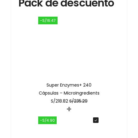
Pack de descuento
-S/16.47
Super Enzymes+ 240
Cápsulas – MicroIngredients
S/
218.82
S/
235.29
+
-S/4.90