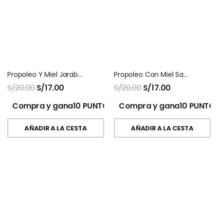
Propoleo Y Miel Jarabe Fitosana
Propoleo Con Miel San Jose 120 Ml
S/
20.00
S/
17.00
S/
20.00
S/
17.00
Compra y gana10 PUNTOS!
Compra y gana10 PUNTOS
AÑADIR A LA CESTA
AÑADIR A LA CESTA