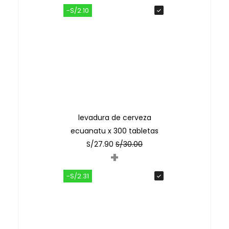
-S/2.10
levadura de cerveza
ecuanatu x 300 tabletas
S/
27.90
S/
30.00
+
-S/2.31