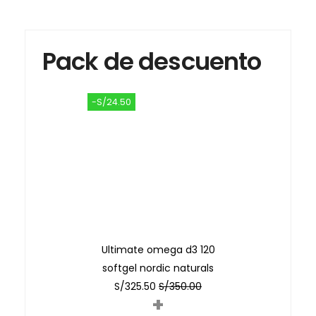
Pack de descuento
-S/24.50
Ultimate omega d3 120
softgel nordic naturals
S/
325.50
S/
350.00
+