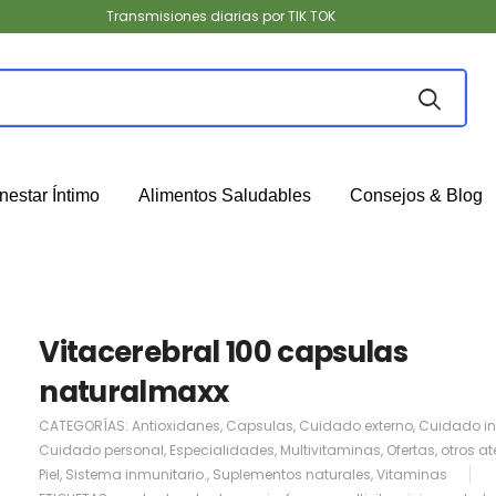
Transmisiones diarias por TIK TOK
nestar Íntimo
Alimentos Saludables
Consejos & Blog
Vitacerebral 100 capsulas
naturalmaxx
CATEGORÍAS:
Antioxidanes
,
Capsulas
,
Cuidado externo
,
Cuidado in
Cuidado personal
,
Especialidades
,
Multivitaminas
,
Ofertas
,
otros a
Piel
,
Sistema inmunitario.
,
Suplementos naturales
,
Vitaminas