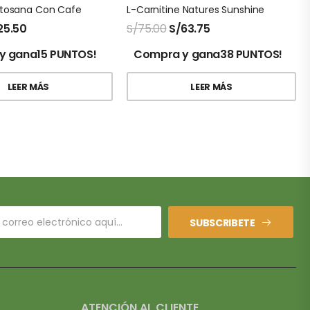
itosana Con Cafe
L-Carnitine Natures Sunshine
25.50
S/
75.00
S/
63.75
y gana15 PUNTOS!
Compra y gana38 PUNTOS!
LEER MÁS
LEER MÁS
SUBSCRIBETE
ATENCIÓN AL CLIENTE