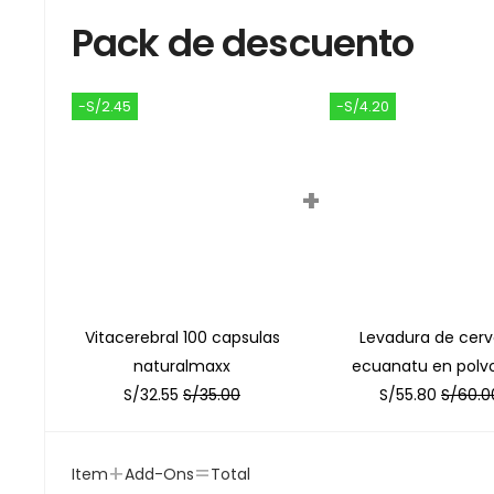
Pack de descuento
-S/2.45
-S/4.20
+
Vitacerebral 100 capsulas
Levadura de cer
naturalmaxx
ecuanatu en polvo
S/
32.55
S/
35.00
S/
55.80
S/
60.0
+
=
Item
Add-Ons
Total