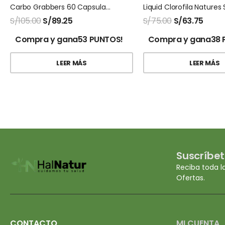
Carbo Grabbers 60 Capsulas Natures Sunshine
S/
105.00
S/
89.25
S/
75.00
S/
63.75
Compra y gana53 PUNTOS!
Compra y gana38 
LEER MÁS
LEER MÁS
Suscríbet
Reciba toda l
Ofertas.
CONTACTO
MI CUENTA