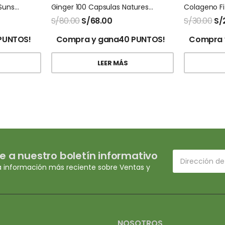
Liquid Clorofila Natures Sunshine
Ginger 100 Capsulas Natures Sunshine
Colageno F
S/
80.00
S/
68.00
S/
30.00
S/
PUNTOS!
Compra y gana40 PUNTOS!
Compra 
LEER MÁS
e a nuestro boletín informativo
a información más reciente sobre Ventas y
NOSOTROS