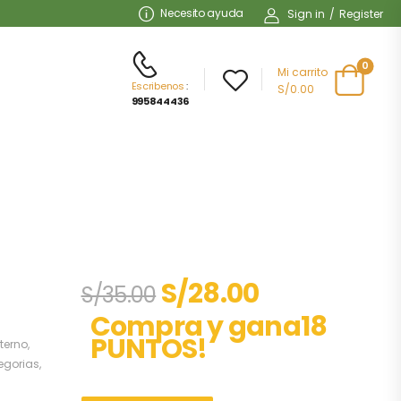
Necesito ayuda
Sign in
/
Register
0
Mi carrito
Escribenos
:
S/0.00
995844436
S/
28.00
S/
35.00
Compra y gana18
PUNTOS!
terno
,
tegorias
,