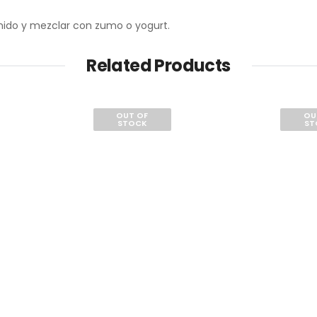
enido y mezclar con zumo o yogurt.
Related Products
OUT OF
OU
STOCK
ST