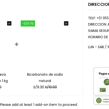
DIRECCIO
TELF:
+51 955
-S/0.70
DIRECCION:
GAMA SEGUN
HORARIO DE
+
LUN - SAB / 
veza
Bicarbonato de sodio
 1 kg
natural
0
S/
9.30
S/
10.00
Please add at least 1 add-on item to proceed