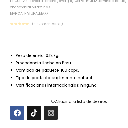
ETIQUETAS:
cerebral
,
crebral
,
energia
,
fuerza
,
multivitaminico
,
salud
,
vitacerebral
,
vitaminas
MARCA:
NATURALMAXX
( 0 Comentarios )
Peso de envío: 0,12 kg.
Procedencia:Hecho en Peru.
Cantidad de paquete: 100 caps.
Tipo de producto: suplemento natural.
Certificaciones internacionales: ninguno.
Añadir a la lista de deseos