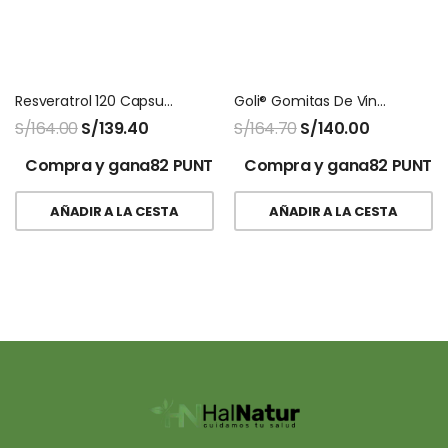
Resveratrol 120 Capsulas Nutricost
Goli® Gomitas De Vinagre De Sidra De Manzana – 60 Gomitas
S/
164.00
S/
139.40
S/
164.70
S/
140.00
Compra y gana82 PUNTOS!
Compra y gana82 PUNTO
AÑADIR A LA CESTA
AÑADIR A LA CESTA