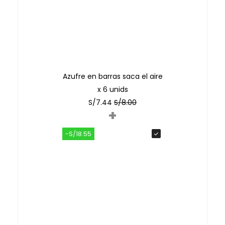
Azufre en barras saca el aire
x 6 unids
S/
7.44
S/
8.00
+
-S/18.55