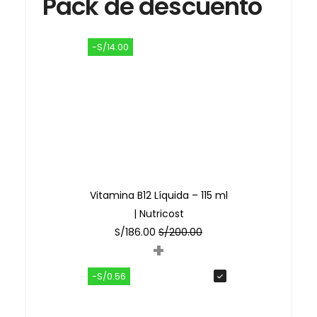
Pack de descuento
-S/14.00
Vitamina B12 Líquida – 115 ml
| Nutricost
S/
186.00
S/
200.00
+
-S/0.56