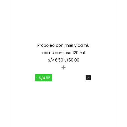
Propóleo con miel y camu
camu san jose 120 ml
S/
46.50
S/
50.00
+
-S/4.55