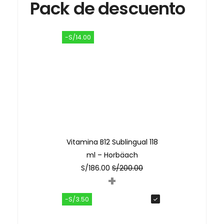
Pack de descuento
-S/14.00
Vitamina B12 Sublingual 118
ml – Horbäach
S/
186.00
S/
200.00
+
-S/3.50