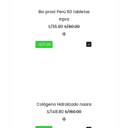
Bio prost Perú 60 tabletas
Inpra
S/
55.80
S/
60.00
+
-S/11.20
Colágeno Hidrolizado naara
S/
148.80
S/
160.00
+