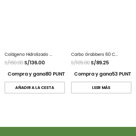
Colágeno Hidrolizado Naara
Carbo Grabbers 60 Capsulas Natures Sunshine
S/
160.00
S/
136.00
S/
105.00
S/
89.25
Compra y gana80 PUNTOS!
Compra y gana53 PUNTO
AÑADIR A LA CESTA
LEER MÁS