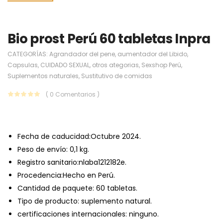
Bio prost Perú 60 tabletas Inpra
CATEGORÍAS:
Agrandador del pene
,
aumentador del Libido
,
Capsulas
,
CUIDADO SEXUAL
,
otros ategorias
,
Sexshop Perú
,
Suplementos naturales
,
Sustitutivo de comidas
( 0 Comentarios )
Fecha de caducidad:Octubre 2024.
Peso de envío: 0,1 kg.
Registro sanitario:nlaba1212182e.
Procedencia:Hecho en Perú.
Cantidad de paquete: 60 tabletas.
Tipo de producto: suplemento natural.
certificaciones internacionales: ninguno.