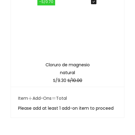
-S/0.70
Cloruro de magnesio
natural
S/
9.30
S/
10.00
+
=
Item
Add-Ons
Total
Please add at least 1 add-on item to proceed