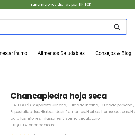
Transmisiones diarias por TIK TOK
nestar Íntimo
Alimentos Saludables
Consejos & Blog
Chancapiedra hoja seca
CATEGORÍAS:
Aparato urinario
,
Cuidado interno
,
Cuidado personal
,
Especialidades
,
Hierbas desinflamantes
,
Hierbas homeopaticas
,
Hi
para los riñones
,
infusiones
,
Sistema circulatorio
ETIQUETA:
chancapiedra