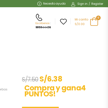
Necesito ayuda
Sign in
/
Register
0
Mi carrito
Escribenos
:
S/0.00
995844436
S/
6.38
S/
7.50
Compra y gana4
erbas
PUNTOS!