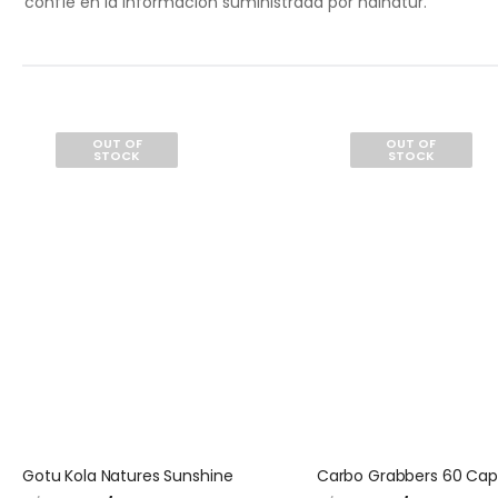
confíe en la información suministrada por halnatur.
OUT OF
OUT OF
STOCK
STOCK
Gotu Kola Natures Sunshine