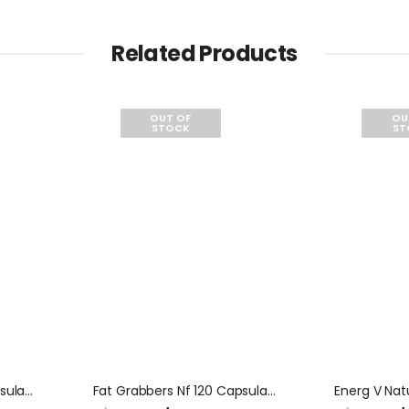
Related Products
OUT OF
OU
STOCK
ST
Carbo Grabbers 60 Capsulas Natures Sunshine
Fat Grabbers Nf 120 Capsulas Natures Sunshine