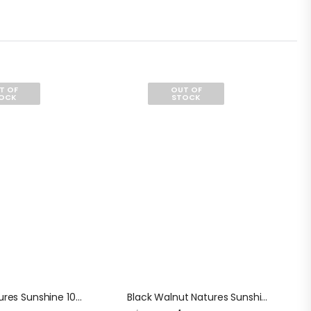
T OF
OUT OF
OCK
STOCK
Energ V Natures Sunshine 100 Capsulas
Black Walnut Natures Sunshine 100 Capsulas