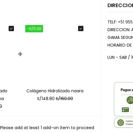
DIRECCIO
TELF:
+51 955
-S/11.20
DIRECCION:
GAMA SEGUN
HORARIO DE
+
LUN - SAB / 
zado
Colágeno Hidrolizado naara
na
S/
148.80
S/
160.00
0
Please add at least 1 add-on item to proceed