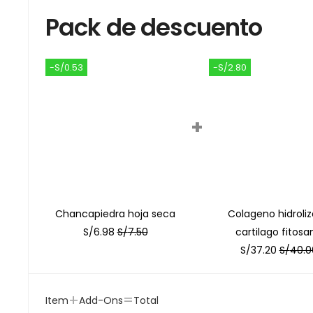
Pack de descuento
-S/0.53
-S/2.80
+
Chancapiedra hoja seca
Colageno hidroli
S/
6.98
S/
7.50
cartilago fitosa
S/
37.20
S/
40.0
+
=
Item
Add-Ons
Total