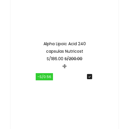
Alpha Lipoic Acid 240
capsulas Nutricost
S/
186.00
S/
200.00
+
-S/0.56