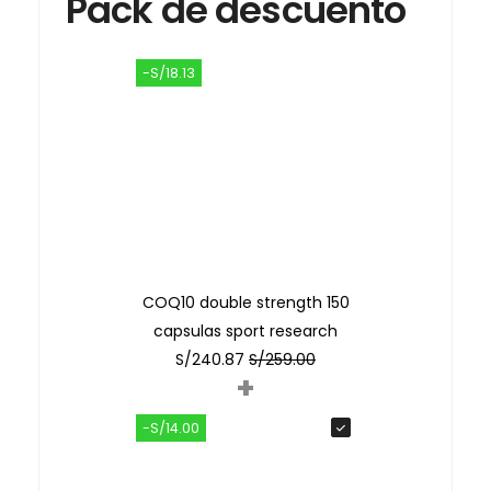
Pack de descuento
-S/18.13
COQ10 double strength 150
capsulas sport research
S/
240.87
S/
259.00
+
-S/14.00