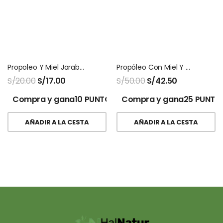
Propoleo Y Miel Jarabe Fitosana
Propóleo Con Miel Y Camu Camu San Jose 120 Ml
S/
20.00
S/
17.00
S/
50.00
S/
42.50
Compra y gana10 PUNTOS!
Compra y gana25 PUNTO
AÑADIR A LA CESTA
AÑADIR A LA CESTA