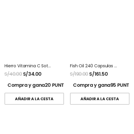
Hierro Vitamina C Sottcor 130 Gomitas
Fish Oil 240 Capsulas Nutricost
S/
40.00
S/
34.00
S/
190.00
S/
161.50
Compra y gana20 PUNTOS!
Compra y gana95 PUNTO
AÑADIR A LA CESTA
AÑADIR A LA CESTA