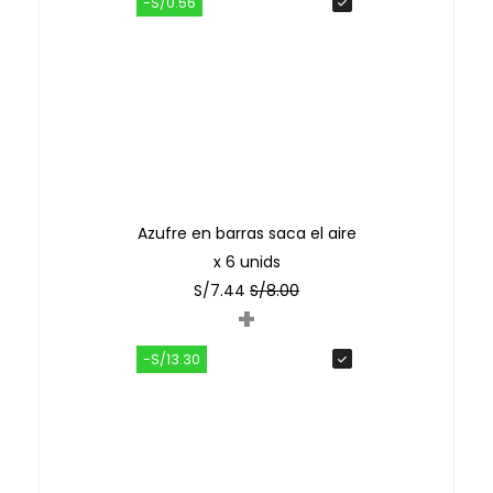
-S/0.56
Azufre en barras saca el aire
x 6 unids
S/
7.44
S/
8.00
+
-S/13.30