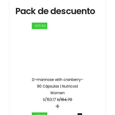
Pack de descuento
-S/11.53
D-mannose with cranberry–
90 Cápsulas | Nutricost
Women
S/
153.17
S/
164.70
+