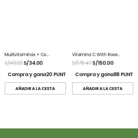
Multivitaminas + Complejo B Sottcor 130 Gomitas
Vitamina C With Rose Hips 240 Capsulas Nutricost
S/
40.00
S/
34.00
S/
176.47
S/
150.00
Compra y gana20 PUNTOS!
Compra y gana88 PUNTO
AÑADIR A LA CESTA
AÑADIR A LA CESTA