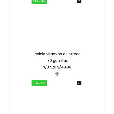
-S/2.80
calcio vitamina d Sottcor
130 gomitas
S/
37.20
S/
40.00
+
-S/2.80