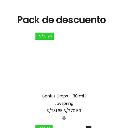
Pack de descuento
-S/18.94
Genius Drops – 30 ml |
Joyspring
S/
251.65
S/
270.59
+