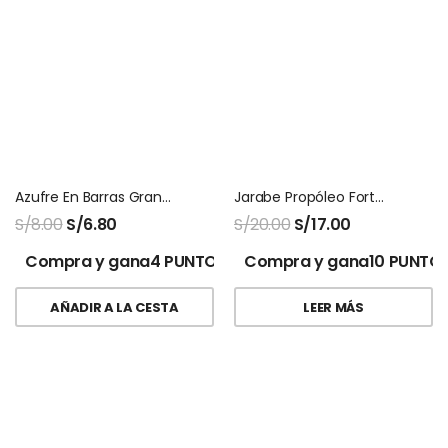
Azufre En Barras Grande Saca El Aire X 3 Unids
Jarabe Propóleo Forte Fitosana
S/
8.00
S/
6.80
S/
20.00
S/
17.00
Compra y gana4 PUNTOS!
Compra y gana10 PUNTOS
AÑADIR A LA CESTA
LEER MÁS