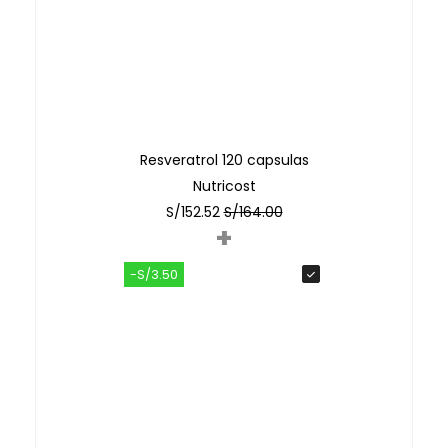
Resveratrol 120 capsulas
Nutricost
S/
152.52
S/
164.00
+
-S/3.50