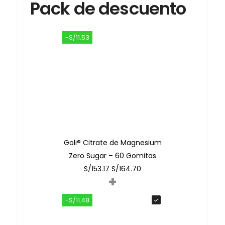
Pack de descuento
-S/11.53
Goli® Citrate de Magnesium
Zero Sugar – 60 Gomitas
S/
153.17
S/
164.70
+
-S/11.48