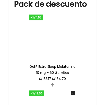
Pack de descuento
-S/11.53
Goli® Extra Sleep Melatonina
10 mg – 60 Gomitas
S/
153.17
S/
164.70
+
-S/18.55