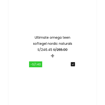
Ultimate omega teen
softegel nordic naturals
S/
246.45
S/
265.00
+
-S/1.40