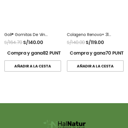
Goli® Gomitas De Vinagre De Sidra De Manzana – 60 Gomitas
Colageno Renova+ 315g Doypack
S/
164.70
S/
140.00
S/
140.00
S/
119.00
Compra y gana82 PUNTOS!
Compra y gana70 PUNTO
AÑADIR A LA CESTA
AÑADIR A LA CESTA