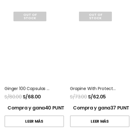
OUT OF
OUT OF
STOCK
STOCK
Ginger 100 Capsulas Natures Sunshine
Grapine With Protector 120 Tabletas Natures Sunshine
S/
80.00
S/
68.00
S/
73.00
S/
62.05
Compra y gana40 PUNTOS!
Compra y gana37 PUNTO
LEER MÁS
LEER MÁS