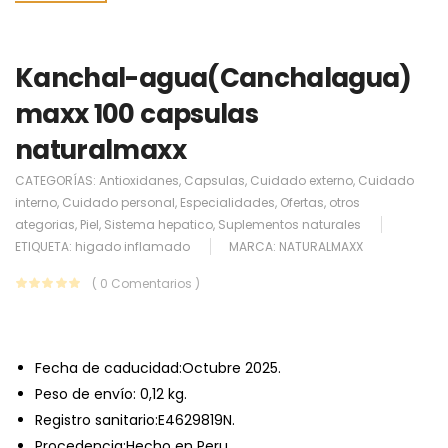
Kanchal-agua(Canchalagua)
maxx 100 capsulas
naturalmaxx
CATEGORÍAS:
Antioxidanes
,
Capsulas
,
Cuidado externo
,
Cuidado
interno
,
Cuidado personal
,
Especialidades
,
Ofertas
,
otros
ategorias
,
Piel
,
Sistema hepatico
,
Suplementos naturales
ETIQUETA:
higado inflamado
MARCA:
NATURALMAXX
( 0 Comentarios )
Fecha de caducidad:Octubre 2025.
Peso de envío: 0,12 kg.
Registro sanitario:E4629819N.
Procedencia:Hecho en Peru.