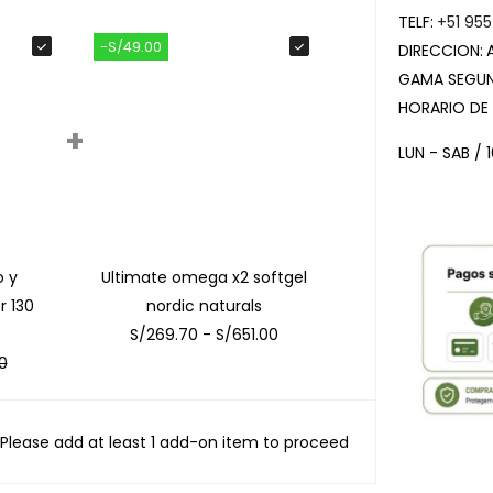
TELF:
+51 955
-S/49.00
DIRECCION:
GAMA SEGUN
HORARIO DE
+
LUN - SAB / 
o y
Ultimate omega x2 softgel
r 130
nordic naturals
S/
269.70
-
S/
651.00
0
Please add at least 1 add-on item to proceed