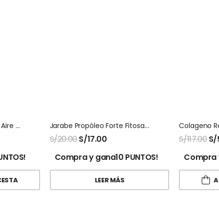
Azufre En Barras Saca El Aire X 6 Unids
Jarabe Propóleo Forte Fitosana
S/
20.00
S/
17.00
S/
117.00
S/
UNTOS!
Compra y gana10 PUNTOS!
Compra 
CESTA
LEER MÁS
A