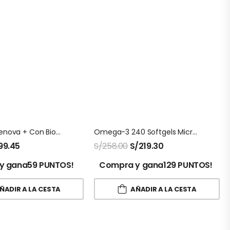
Colageno Renova + Con Biopeptidos Activos
Omega-3 240 Softgels Microingredients
99.45
S/
258.00
S/
219.30
y gana59 PUNTOS!
Compra y gana129 PUNTOS!
ÑADIR A LA CESTA
AÑADIR A LA CESTA