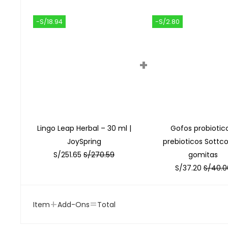
-S/18.94
-S/2.80
+
Lingo Leap Herbal – 30 ml |
Gofos probiotic
JoySpring
prebioticos Sottco
S/
251.65
S/
270.59
gomitas
S/
37.20
S/
40.0
+
=
Item
Add-Ons
Total