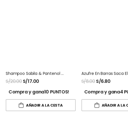
Shampoo Sabila & Pantenol Beia
S/
20.00
S/
17.00
S/
8.00
S/
6.80
Compra y gana10 PUNTOS!
Compra y gana4 P
AÑADIR A LA CESTA
AÑADIR A LA 