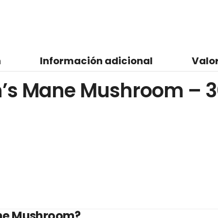
n
Información adicional
Valo
on’s Mane Mushroom – 3
Mane Mushroom?