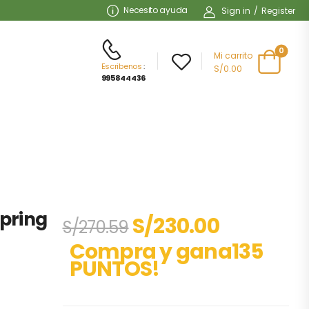
Necesito ayuda
Sign in
/
Register
0
Mi carrito
Escribenos
:
S/0.00
995844436
Spring
S/
230.00
S/
270.59
Compra y gana135
PUNTOS!