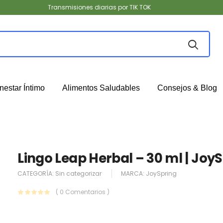
Transmisiones diarias por TIK TOK
nestar Íntimo
Alimentos Saludables
Consejos & Blog
Lingo Leap Herbal – 30 ml | Joy
CATEGORÍA:
Sin categorizar
MARCA:
JoySpring
( 0 Comentarios )