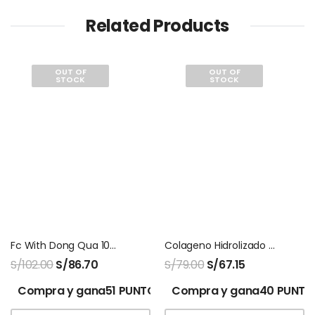
Related Products
OUT OF
OUT OF
STOCK
STOCK
Fc With Dong Qua 100 Capsulas Natures Sunshine
Colageno Hidrolizado Biocolagen Gold Montana
S/
102.00
S/
86.70
S/
79.00
S/
67.15
Compra y gana51 PUNTOS!
Compra y gana40 PUNTO