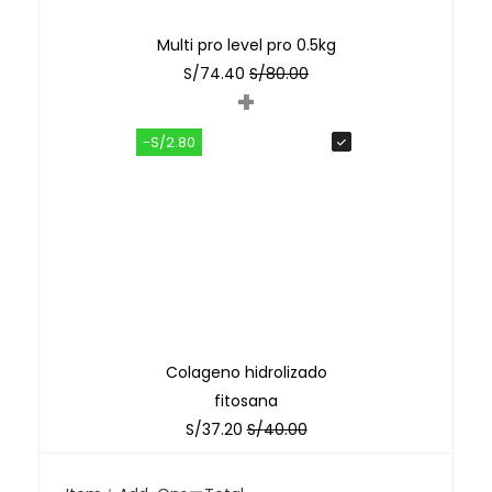
Multi pro level pro 0.5kg
S/
74.40
S/
80.00
+
-S/2.80
Colageno hidrolizado
fitosana
S/
37.20
S/
40.00