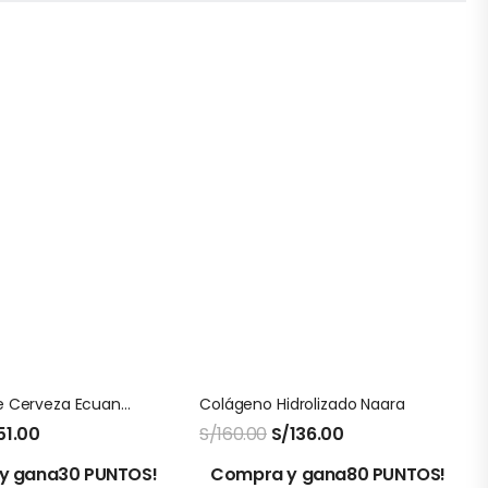
Levadura De Cerveza Ecuanatu En Polvo 1 Kg
Colágeno Hidrolizado Naara
51.00
S/
160.00
S/
136.00
y gana30 PUNTOS!
Compra y gana80 PUNTOS!