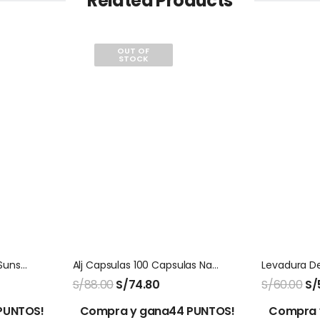
Related Products
OUT OF
STOCK
Liquid Clorofila Natures Sunshine
Alj Capsulas 100 Capsulas Natures Sunshine
S/
88.00
S/
74.80
S/
60.00
S/
PUNTOS!
Compra y gana44 PUNTOS!
Compra 