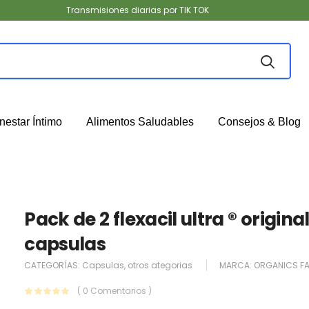
Transmisiones diarias por TIK TOK
nestar Íntimo
Alimentos Saludables
Consejos & Blog
Pack de 2 flexacil ultra ® origina
capsulas
CATEGORÍAS:
Capsulas
,
otros ategorias
MARCA:
ORGANICS F
( 0 Comentarios )