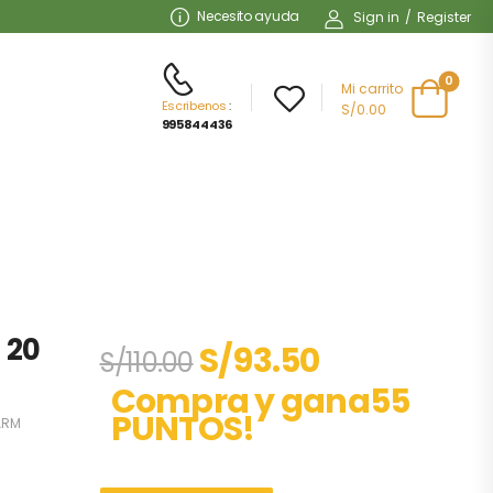
Necesito ayuda
Sign in
/
Register
0
Mi carrito
Escribenos
:
S/0.00
995844436
l 20
S/
93.50
S/
110.00
Compra y gana55
PUNTOS!
ARM