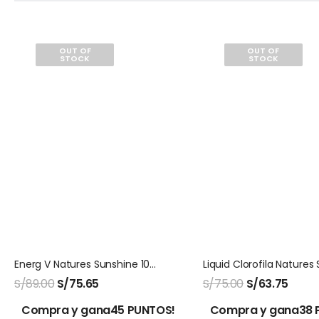
OUT OF
OUT OF
STOCK
STOCK
Energ V Natures Sunshine 100 Capsulas
S/
89.00
S/
75.65
S/
75.00
S/
63.75
Compra y gana45 PUNTOS!
Compra y gana38 