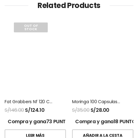
Related Products
OUT OF
STOCK
Fat Grabbers Nf 120 Capsulas Natures Sunshine
Moringa 100 Capsulas Naturalmaxx
S/
146.00
S/
124.10
S/
35.00
S/
28.00
Compra y gana73 PUNTOS!
Compra y gana18 PUNTOS
LEER MÁS
AÑADIR A LA CESTA