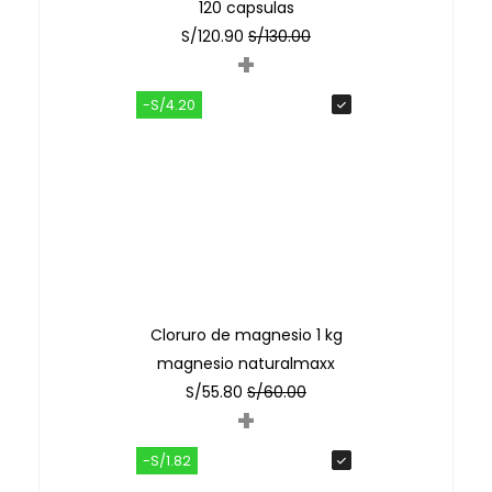
120 capsulas
S/
120.90
S/
130.00
+
-S/4.20
Cloruro de magnesio 1 kg
magnesio naturalmaxx
S/
55.80
S/
60.00
+
-S/1.82