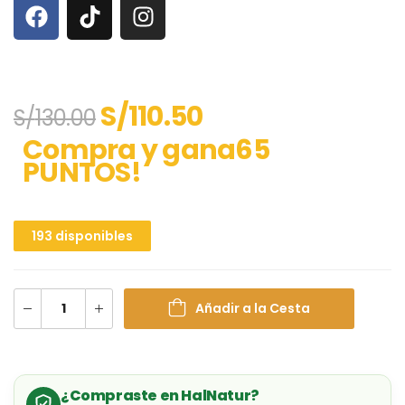
S/
110.50
S/
130.00
Compra y gana65
PUNTOS!
193 disponibles
Añadir a la Cesta
¿Compraste en HalNatur?