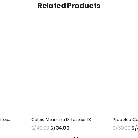
Related Products
Propoleo Y Miel Jarabe Fitosana
Calcio Vitamina D Sottcor 130 Gomitas
S/
40.00
S/
34.00
S/
50.00
S/