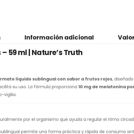
n
Información adicional
Valo
– 59 ml | Nature’s Truth
rmato líquido sublingual con sabor a frutos rojos
, diseñad
cilita su uso. La fórmula proporciona
10 mg de melatonina po
-vigilia.
almente por el organismo que ayuda a regular el ritmo circadian
 sublingual permite una forma práctica y rápida de consumo ant