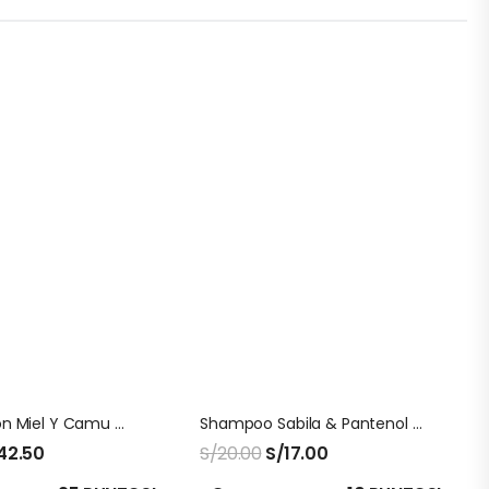
Propóleo Con Miel Y Camu Camu San Jose 120 Ml
Shampoo Sabila & Pantenol Beia
42.50
S/
20.00
S/
17.00