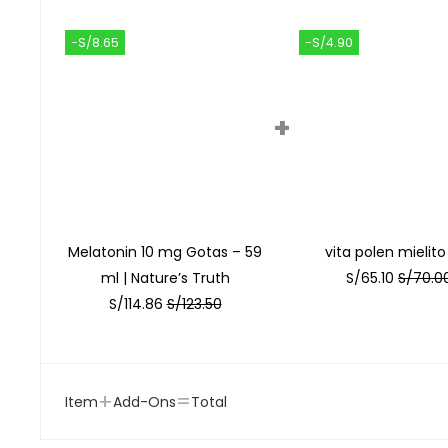
-S/8.65
-S/4.90
+
Melatonin 10 mg Gotas – 59
vita polen mielito 
ml | Nature’s Truth
S/
65.10
S/
70.0
S/
114.86
S/
123.50
+
=
Item
Add-Ons
Total