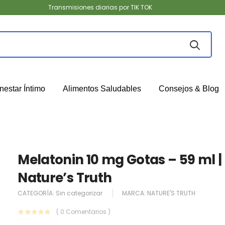
Transmisiones diarias por TIK TOK
nestar Íntimo
Alimentos Saludables
Consejos & Blog
Melatonin 10 mg Gotas – 59 ml |
Nature’s Truth
CATEGORÍA:
Sin categorizar
MARCA:
NATURE'S TRUTH
( 0 Comentarios )