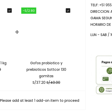
TELF:
+51 955
-S/2.80
DIRECCION:
GAMA SEGUN
HORARIO DE
+
LUN - SAB / 
1 kg
Gofos probiotico y
0
prebioticos Sottcor 130
gomitas
S/
37.20
S/
40.00
Please add at least 1 add-on item to proceed