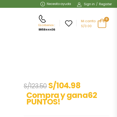
Necesito ayuda
Sign in
/
Register
0
Mi carrito
Escribenos
:
S/0.00
995844436
S/
104.98
S/
123.50
Compra y gana62
PUNTOS!