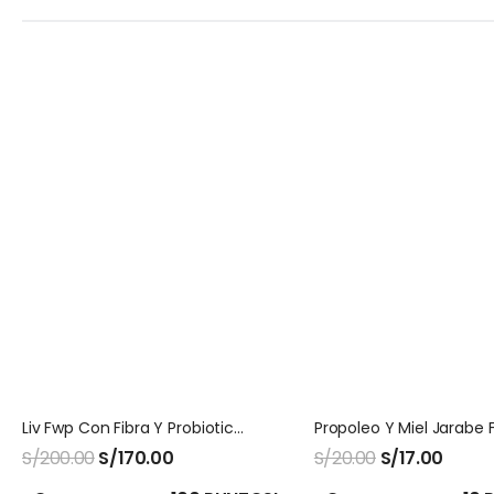
Liv Fwp Con Fibra Y Probioticos Sabor Manzana
S/
200.00
S/
170.00
S/
20.00
S/
17.00