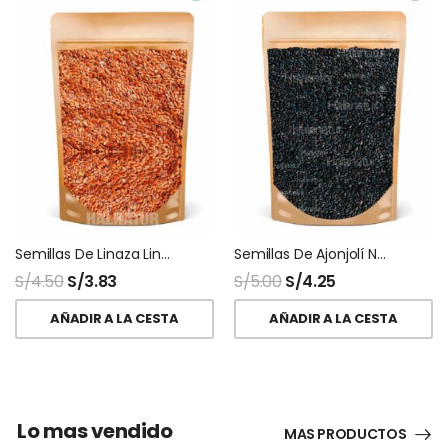
Semillas De Linaza Lino Peruana Nacional
Semillas De Ajonjolí Negro Sésamo Black
S/
4.50
S/
3.83
S/
5.00
S/
4.25
AÑADIR A LA CESTA
AÑADIR A LA CESTA
Lo mas vendido
MAS PRODUCTOS