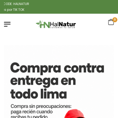
ALNATUR
0