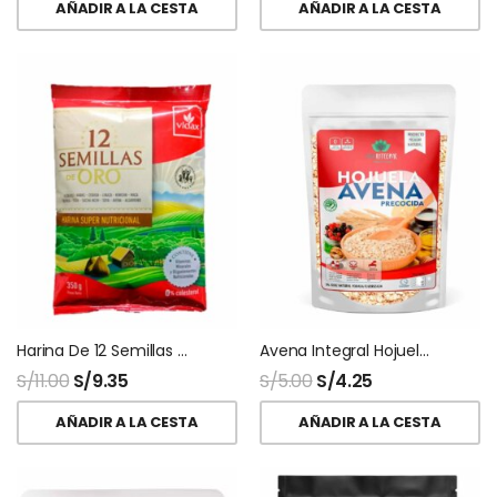
AÑADIR A LA CESTA
AÑADIR A LA CESTA
Harina De 12 Semillas 200 Gr Vidax
Avena Integral Hojuelas Precocida Vida Integral
S/
11.00
S/
9.35
S/
5.00
S/
4.25
AÑADIR A LA CESTA
AÑADIR A LA CESTA