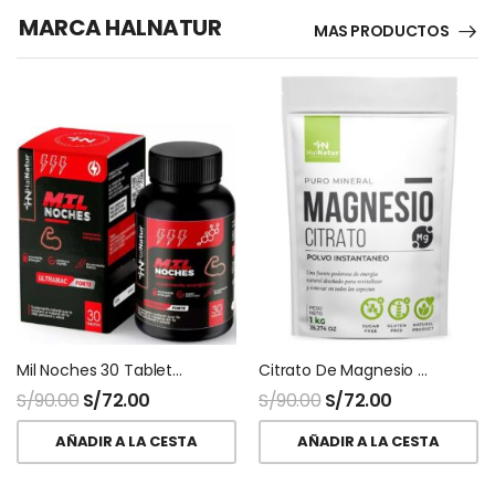
MARCA HALNATUR
MAS PRODUCTOS
Mil Noches 30 Tabletas HNhalnatur
Citrato De Magnesio Halnatur Doypack
S/
90.00
S/
72.00
S/
90.00
S/
72.00
AÑADIR A LA CESTA
AÑADIR A LA CESTA