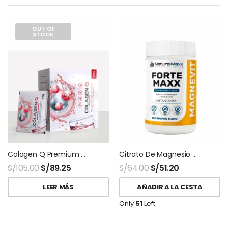
OUT OF
STOCK
Colagen Q Premium Q10 Teoma 30 Sobres
Citrato De Magnesio Magnevit 200gr Naturalmaxx
S/
105.00
S/
89.25
S/
64.00
S/
51.20
LEER MÁS
AÑADIR A LA CESTA
Only
51
Left