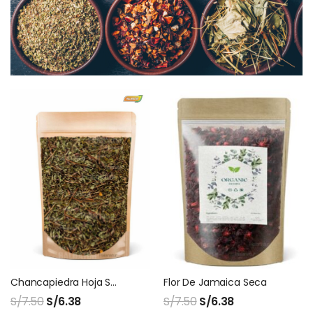
Chancapiedra Hoja Seca
Flor De Jamaica Seca
S/
7.50
S/
6.38
S/
7.50
S/
6.38