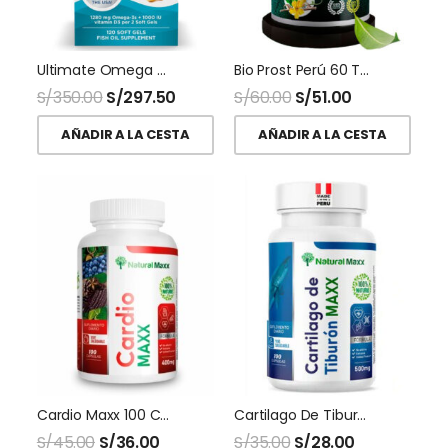
Ultimate Omega D3 120 Softgel Nordic Naturals
Bio Prost Perú 60 Tabletas Inpra
S/
350.00
S/
297.50
S/
60.00
S/
51.00
AÑADIR A LA CESTA
AÑADIR A LA CESTA
Cardio Maxx 100 Capsulas Naturalmaxx
Cartilago De Tiburon 500 Mg 100 Capsulas Naturalmaxx
S/
45.00
S/
36.00
S/
35.00
S/
28.00