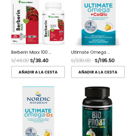
Berberin Maxx 100 Capsulas Naturalmaxx
Ultimate Omega + CoQ10 60 Softgel Nordic Naturals
S/
48.00
S/
38.40
S/
230.00
S/
195.50
AÑADIR A LA CESTA
AÑADIR A LA CESTA