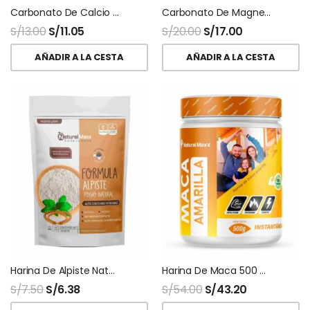
Carbonato De Calcio Polvo
Carbonato De Magnesio Usp Polvo
S/
13.00
S/
11.05
S/
20.00
S/
17.00
AÑADIR A LA CESTA
AÑADIR A LA CESTA
Harina De Alpiste Naturalmaxx
Harina De Maca 500 Gr Naturalmaxx
S/
7.50
S/
6.38
S/
54.00
S/
43.20