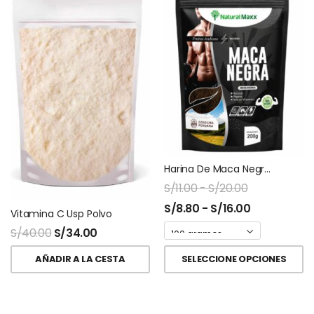
Harina De Maca Negra Ziplock Naturalmaxx
S/
11.00
-
S/
20.00
S/
8.80
-
S/
16.00
Vitamina C Usp Polvo
S/
40.00
S/
34.00
AÑADIR A LA CESTA
SELECCIONE OPCIONES