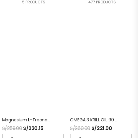
5 PRODUCTS
477 PRODUCTS
Magnesium L-Treonato 135 Capsulas Sport Research
OMEGA 3 KRILL OIL 90 Capsulas Sport Research
S/
259.00
S/
220.15
S/
260.00
S/
221.00