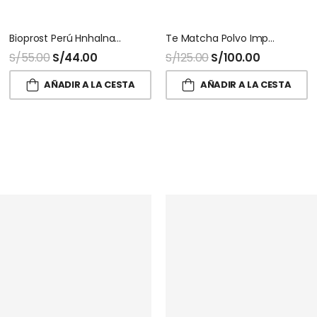
Bioprost Perú Hnhalnatur 100 Capsulas
Te Matcha Polvo Importado Halnatur Doypack
S/
55.00
S/
44.00
S/
125.00
S/
100.00
AÑADIR A LA CESTA
AÑADIR A LA CESTA