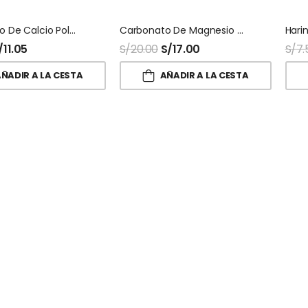
Carbonato De Calcio Polvo
Carbonato De Magnesio Usp Polvo
/
11.05
S/
20.00
S/
17.00
S/
7.
ÑADIR A LA CESTA
AÑADIR A LA CESTA