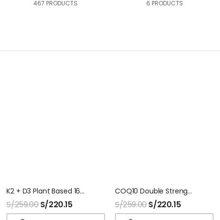
467 PRODUCTS
6 PRODUCTS
K2 + D3 Plant Based 160 Softgel Sport Research
COQ10 Double Strength 150 Capsulas Sport Research
S/
259.00
S/
220.15
S/
259.00
S/
220.15