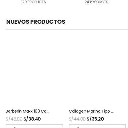
379 PRODUCTS
24 PRODUCTS
NUEVOS PRODUCTOS
Berberin Maxx 100 Capsulas Naturalmaxx
Collagen Marino Tipo 2 + Biotina 100 Capsulas Naturalmaxx
S/
48.00
S/
38.40
S/
44.00
S/
35.20