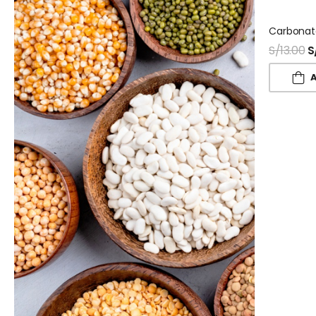
S/
13.00
S
A