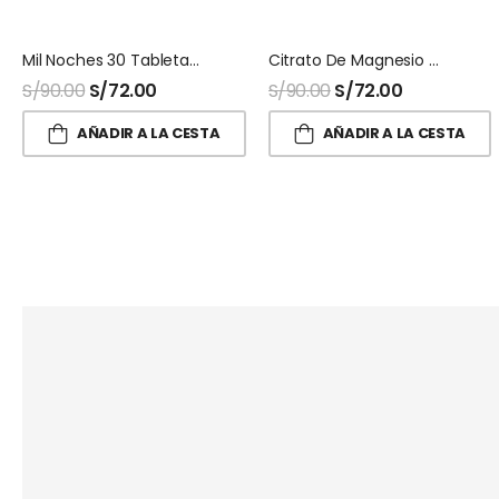
Mil Noches 30 Tabletas HNhalnatur
Citrato De Magnesio Halnatur Doypack
S/
90.00
S/
72.00
S/
90.00
S/
72.00
AÑADIR A LA CESTA
AÑADIR A LA CESTA