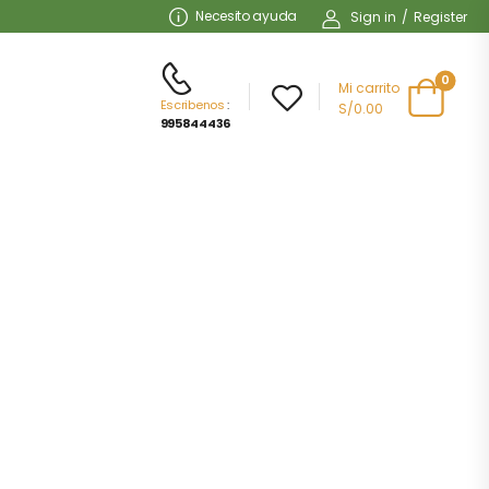
Necesito ayuda
Sign in
/
Register
0
Mi carrito
Escribenos
:
S/
0.00
995844436