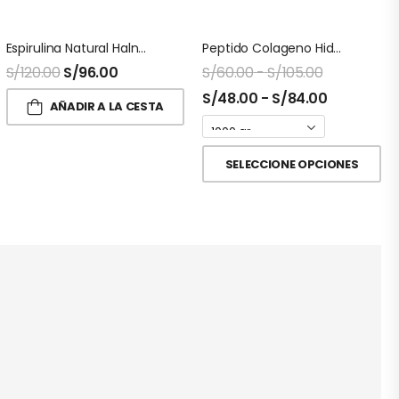
Espirulina Natural Halnatur Doypack
Peptido Colageno Hidrolizado Puro Halnatur Doypack
S/
120.00
S/
96.00
S/
60.00
-
S/
105.00
S/
48.00
-
S/
84.00
AÑADIR A LA CESTA
SELECCIONE OPCIONES