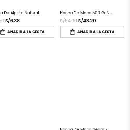
Harina De Alpiste Naturalmaxx
Harina De Maca 500 Gr Naturalmaxx
50
S/
6.38
S/
54.00
S/
43.20
AÑADIR A LA CESTA
AÑADIR A LA CESTA
Harina De Maca Negra Ziplock Naturalmaxx