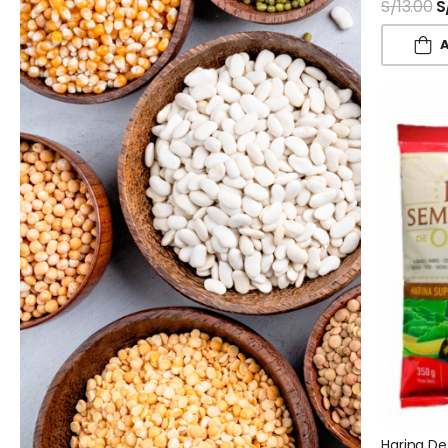
S/
13.00
S
A