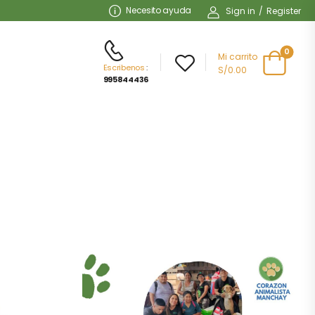
Necesito ayuda
Sign in
/
Register
0
Mi carrito
Escribenos
:
S/
0.00
995844436