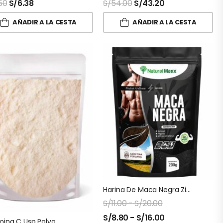
50
S/
6.38
S/
54.00
S/
43.20
AÑADIR A LA CESTA
AÑADIR A LA CESTA
Harina De Maca Negra Ziplock Naturalmaxx
S/
11.00
-
S/
20.00
S/
8.80
-
S/
16.00
mina C Usp Polvo