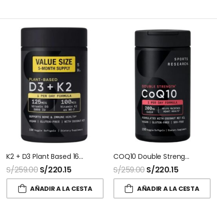
K2 + D3 Plant Based 160 Softgel Sport Research
COQ10 Double Strength 150 Capsulas Sport Research
S/
259.00
S/
220.15
S/
259.00
S/
220.15
AÑADIR A LA CESTA
AÑADIR A LA CESTA