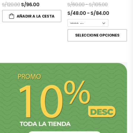
S/
120.00
S/
96.00
S/
60.00
-
S/
105.00
S/
48.00
-
S/
84.00
AÑADIR A LA CESTA
SELECCIONE OPCIONES