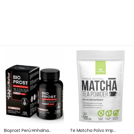
Bioprost Perú Hnhalnatur 100 Capsulas
Te Matcha Polvo Importado Halnatur Doypack