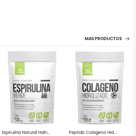
MAS PRODUCTOS
Espirulina Natural Halnatur Doypack
Peptido Colageno Hidrolizado Puro Halnatur Doypack