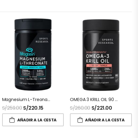
Magnesium L-Treonato 135 Capsulas Sport Research
OMEGA 3 KRILL OIL 90 Capsulas Sport Research
S/
259.00
S/
220.15
S/
260.00
S/
221.00
AÑADIR A LA CESTA
AÑADIR A LA CESTA