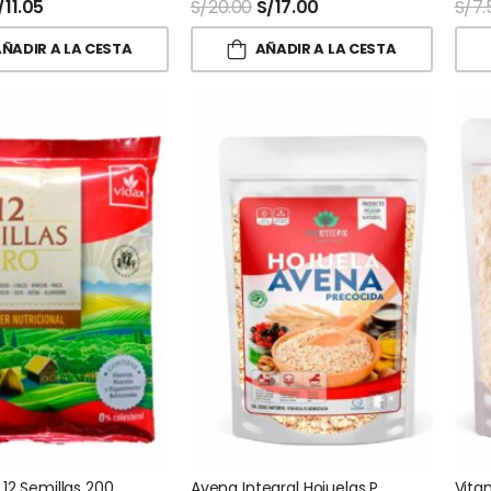
/
11.05
S/
20.00
S/
17.00
S/
7.
ÑADIR A LA CESTA
AÑADIR A LA CESTA
Harina De 12 Semillas 200 Gr Vidax
Avena Integral Hojuelas Precocida Vida Integral
Vita