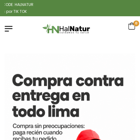
ALNATUR
0