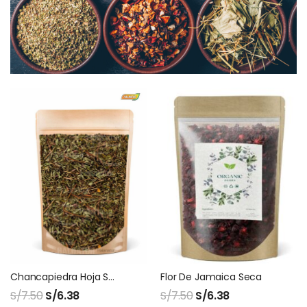
Chancapiedra Hoja Seca
Flor De Jamaica Seca
S/
7.50
S/
6.38
S/
7.50
S/
6.38