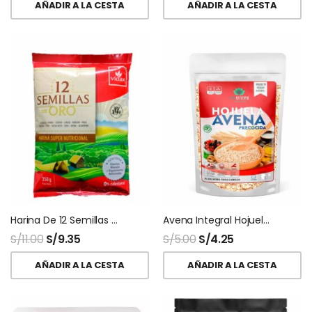
AÑADIR A LA CESTA
AÑADIR A LA CESTA
Harina De 12 Semillas 200 Gr Vidax
Avena Integral Hojuelas Precocida Vida Integral
S/
11.00
S/
9.35
S/
5.00
S/
4.25
AÑADIR A LA CESTA
AÑADIR A LA CESTA