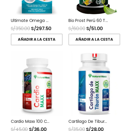
Ultimate Omega D3 120 Softgel Nordic Naturals
Bio Prost Perú 60 Tabletas Inpra
S/
350.00
S/
297.50
S/
60.00
S/
51.00
AÑADIR A LA CESTA
AÑADIR A LA CESTA
Cardio Maxx 100 Capsulas Naturalmaxx
Cartilago De Tiburon 500 Mg 100 Capsulas Naturalmaxx
S/
45.00
S/
36.00
S/
35.00
S/
28.00