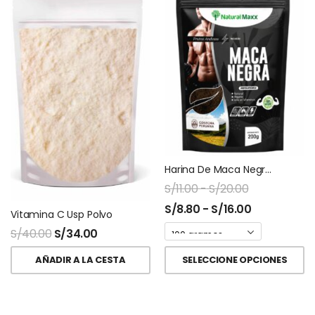
Harina De Maca Negra Ziplock Naturalmaxx
S/
11.00
-
S/
20.00
S/
8.80
-
S/
16.00
Vitamina C Usp Polvo
S/
40.00
S/
34.00
AÑADIR A LA CESTA
SELECCIONE OPCIONES