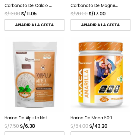
Carbonato De Calcio Polvo
Carbonato De Magnesio Usp Polvo
S/
13.00
S/
11.05
S/
20.00
S/
17.00
AÑADIR A LA CESTA
AÑADIR A LA CESTA
Harina De Alpiste Naturalmaxx
Harina De Maca 500 Gr Naturalmaxx
S/
7.50
S/
6.38
S/
54.00
S/
43.20