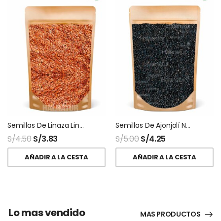
Semillas De Linaza Lino Peruana Nacional
Semillas De Ajonjolí Negro Sésamo Black
S/
4.50
S/
3.83
S/
5.00
S/
4.25
AÑADIR A LA CESTA
AÑADIR A LA CESTA
Lo mas vendido
MAS PRODUCTOS