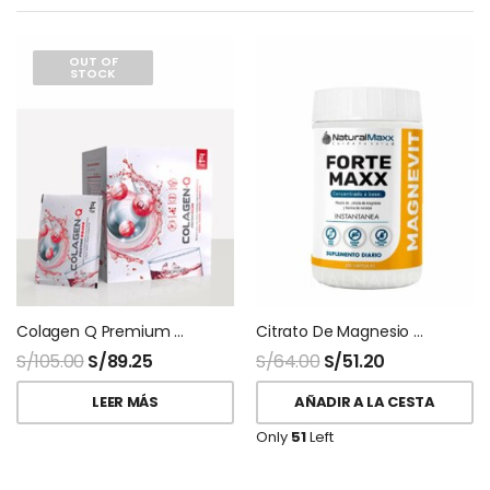
OUT OF
STOCK
Colagen Q Premium Q10 Teoma 30 Sobres
Citrato De Magnesio Magnevit 200gr Naturalmaxx
S/
105.00
S/
89.25
S/
64.00
S/
51.20
LEER MÁS
AÑADIR A LA CESTA
Only
51
Left