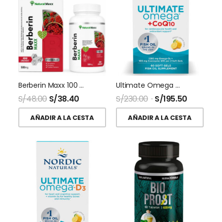
Berberin Maxx 100 Capsulas Naturalmaxx
Ultimate Omega + CoQ10 60 Softgel Nordic Naturals
S/
48.00
S/
38.40
S/
230.00
S/
195.50
AÑADIR A LA CESTA
AÑADIR A LA CESTA