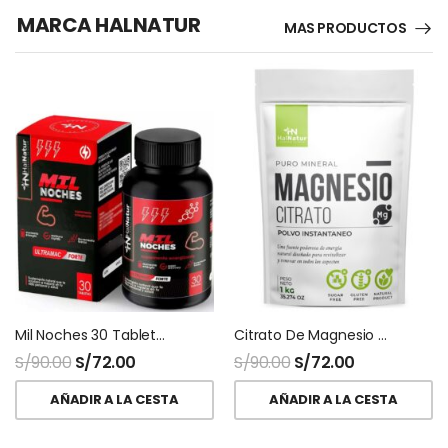
MARCA HALNATUR
MAS PRODUCTOS
Mil Noches 30 Tabletas HNhalnatur
Citrato De Magnesio Halnatur Doypack
S/
90.00
S/
72.00
S/
90.00
S/
72.00
AÑADIR A LA CESTA
AÑADIR A LA CESTA