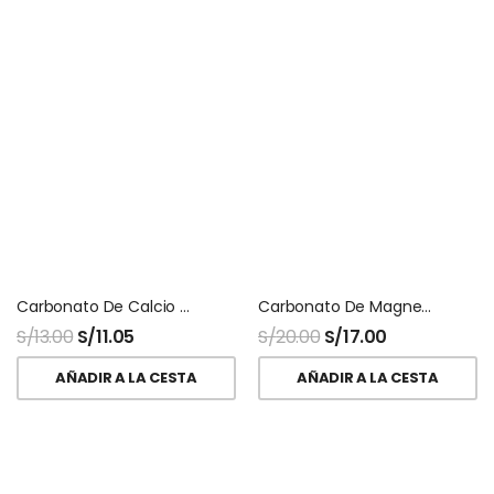
Carbonato De Calcio Polvo
Carbonato De Magnesio Usp Polvo
S/
13.00
S/
11.05
S/
20.00
S/
17.00
AÑADIR A LA CESTA
AÑADIR A LA CESTA