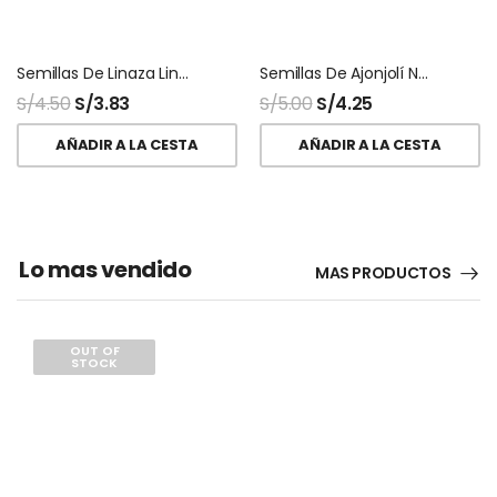
Semillas De Linaza Lino Peruana Nacional
Semillas De Ajonjolí Negro Sésamo Black
S/
4.50
S/
3.83
S/
5.00
S/
4.25
AÑADIR A LA CESTA
AÑADIR A LA CESTA
Lo mas vendido
MAS PRODUCTOS
OUT OF
STOCK