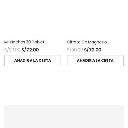
Mil Noches 30 Tabletas HNhalnatur
Citrato De Magnesio Halnatur Doypack
S/
90.00
S/
72.00
S/
90.00
S/
72.00
AÑADIR A LA CESTA
AÑADIR A LA CESTA