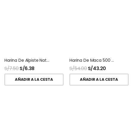
Harina De Alpiste Naturalmaxx
Harina De Maca 500 Gr Naturalmaxx
S/
7.50
S/
6.38
S/
54.00
S/
43.20
AÑADIR A LA CESTA
AÑADIR A LA CESTA