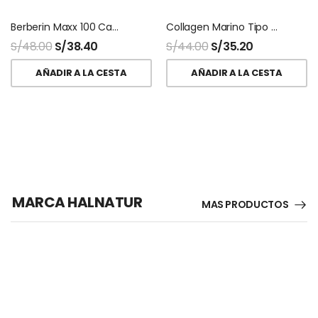
Berberin Maxx 100 Capsulas Naturalmaxx
Collagen Marino Tipo 2 + Biotina 100 Capsulas Naturalmaxx
S/
48.00
S/
38.40
S/
44.00
S/
35.20
AÑADIR A LA CESTA
AÑADIR A LA CESTA
MARCA HALNATUR
MAS PRODUCTOS