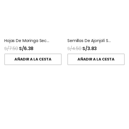
Hojas De Moringa Secas Deshidratadas
Semillas De Ajonjolí Sésamo
S/
7.50
S/
6.38
S/
4.50
S/
3.83
AÑADIR A LA CESTA
AÑADIR A LA CESTA