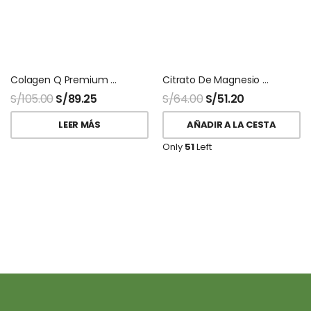
Colagen Q Premium Q10 Teoma 30 Sobres
Citrato De Magnesio Magnevit 200gr Naturalmaxx
S/
105.00
S/
89.25
S/
64.00
S/
51.20
LEER MÁS
AÑADIR A LA CESTA
Only
51
Left