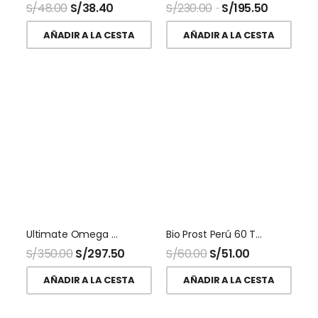
S/
48.00
S/
38.40
S/
230.00
S/
195.50
AÑADIR A LA CESTA
AÑADIR A LA CESTA
Ultimate Omega D3 120 Softgel Nordic Naturals
Bio Prost Perú 60 Tabletas Inpra
S/
350.00
S/
297.50
S/
60.00
S/
51.00
AÑADIR A LA CESTA
AÑADIR A LA CESTA