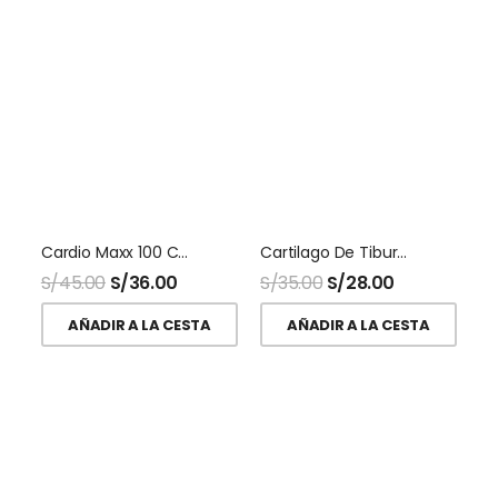
Cardio Maxx 100 Capsulas Naturalmaxx
Cartilago De Tiburon 500 Mg 100 Capsulas Naturalmaxx
S/
45.00
S/
36.00
S/
35.00
S/
28.00
AÑADIR A LA CESTA
AÑADIR A LA CESTA