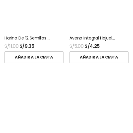
Harina De 12 Semillas 200 Gr Vidax
Avena Integral Hojuelas Precocida Vida Integral
S/
11.00
S/
9.35
S/
5.00
S/
4.25
AÑADIR A LA CESTA
AÑADIR A LA CESTA