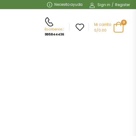
Necesito ayuda
Sign in
/
Register
0
Mi carrito
Escribenos
:
S/0.00
995844436