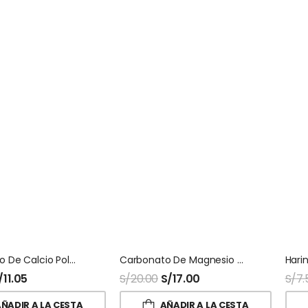
Carbonato De Calcio Polvo
Carbonato De Magnesio Usp Polvo
/
11.05
S/
20.00
S/
17.00
S/
7.
ÑADIR A LA CESTA
AÑADIR A LA CESTA