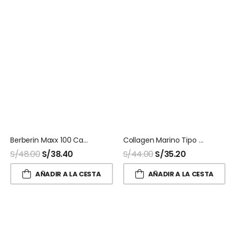
Berberin Maxx 100 Capsulas Naturalmaxx
Collagen Marino Tipo 2 + Biotina 100 Capsulas Naturalmaxx
S/
48.00
S/
38.40
S/
44.00
S/
35.20
AÑADIR A LA CESTA
AÑADIR A LA CESTA