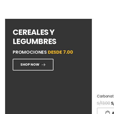
CEREALES Y
LEGUMBRES
PROMOCIONES
DESDE 7.00
SHOP NOW
S/
13.00
S
A