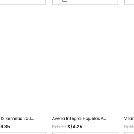
Harina De 12 Semillas 200 Gr Vidax
Avena Integral Hojuelas Precocida Vida Integral
Vita
/
9.35
S/
5.00
S/
4.25
S/
40