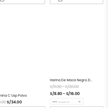
Harina De Maca Negra Ziplock Naturalmaxx
S/
11.00
-
S/
20.00
S/
8.80
-
S/
16.00
mina C Usp Polvo
.00
S/
34.00