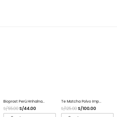
Bioprost Perú Hnhalnatur 100 Capsulas
Te Matcha Polvo Importado Halnatur Doypack
S/
55.00
S/
44.00
S/
125.00
S/
100.00