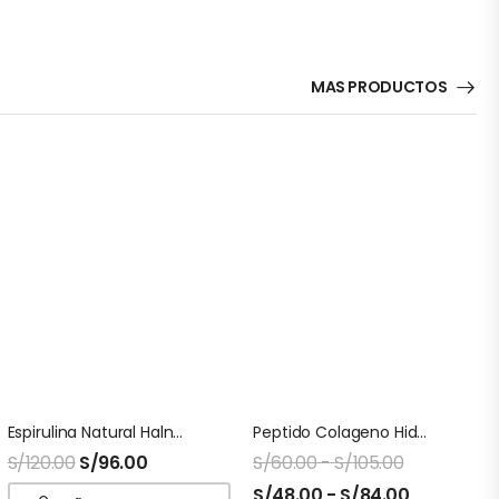
MAS PRODUCTOS
Espirulina Natural Halnatur Doypack
Peptido Colageno Hidrolizado Puro Halnatur Doypack
S/
120.00
S/
96.00
S/
60.00
-
S/
105.00
S/
48.00
-
S/
84.00