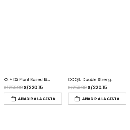
K2 + D3 Plant Based 160 Softgel Sport Research
COQ10 Double Strength 150 Capsulas Sport Research
S/
259.00
S/
220.15
S/
259.00
S/
220.15
AÑADIR A LA CESTA
AÑADIR A LA CESTA