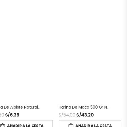
Harina De Alpiste Naturalmaxx
Harina De Maca 500 Gr Naturalmaxx
50
S/
6.38
S/
54.00
S/
43.20
AÑADIR A LA CESTA
AÑADIR A LA CESTA