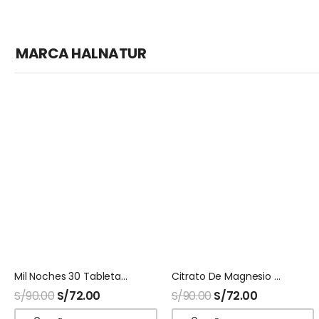
MARCA HALNATUR
Mil Noches 30 Tabletas HNhalnatur
Citrato De Magnesio Halnatur Doypack
S/
90.00
S/
72.00
S/
90.00
S/
72.00