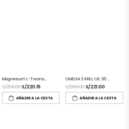
Magnesium L-Treonato 135 Capsulas Sport Research
OMEGA 3 KRILL OIL 90 Capsulas Sport Research
S/
259.00
S/
220.15
S/
260.00
S/
221.00
AÑADIR A LA CESTA
AÑADIR A LA CESTA