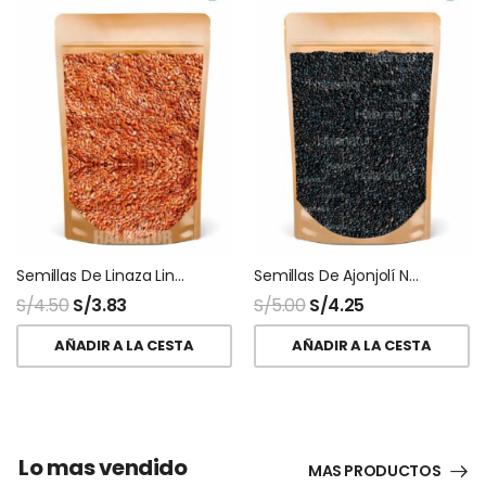
Semillas De Linaza Lino Peruana Nacional
Semillas De Ajonjolí Negro Sésamo Black
S/
4.50
S/
3.83
S/
5.00
S/
4.25
AÑADIR A LA CESTA
AÑADIR A LA CESTA
Lo mas vendido
MAS PRODUCTOS