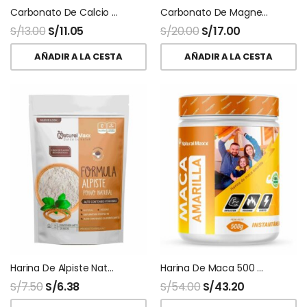
Carbonato De Calcio Polvo
Carbonato De Magnesio Usp Polvo
S/
13.00
S/
11.05
S/
20.00
S/
17.00
AÑADIR A LA CESTA
AÑADIR A LA CESTA
Harina De Alpiste Naturalmaxx
Harina De Maca 500 Gr Naturalmaxx
S/
7.50
S/
6.38
S/
54.00
S/
43.20