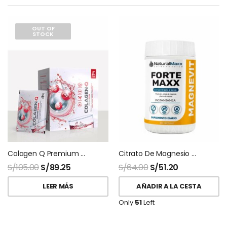
OUT OF
STOCK
Colagen Q Premium Q10 Teoma 30 Sobres
Citrato De Magnesio Magnevit 200gr Naturalmaxx
S/
105.00
S/
89.25
S/
64.00
S/
51.20
LEER MÁS
AÑADIR A LA CESTA
Only
51
Left