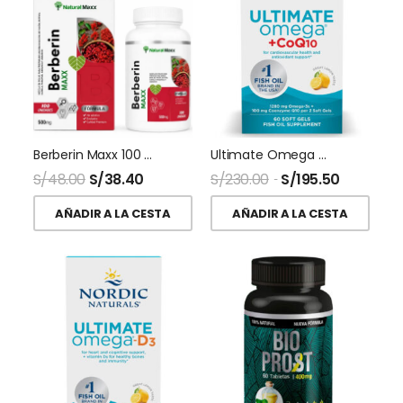
Berberin Maxx 100 Capsulas Naturalmaxx
Ultimate Omega + CoQ10 60 Softgel Nordic Naturals
S/
48.00
S/
38.40
S/
230.00
S/
195.50
AÑADIR A LA CESTA
AÑADIR A LA CESTA