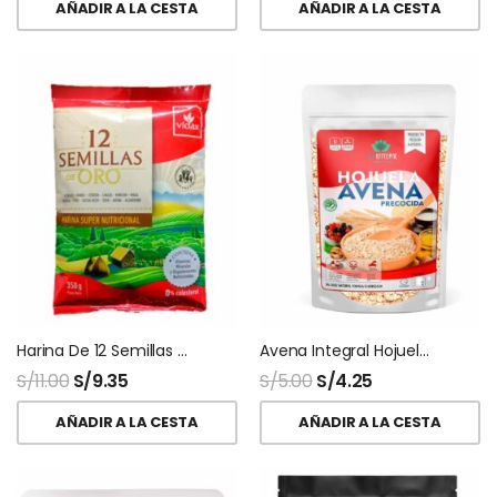
AÑADIR A LA CESTA
AÑADIR A LA CESTA
Harina De 12 Semillas 200 Gr Vidax
Avena Integral Hojuelas Precocida Vida Integral
S/
11.00
S/
9.35
S/
5.00
S/
4.25
AÑADIR A LA CESTA
AÑADIR A LA CESTA