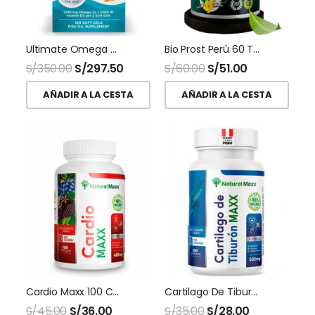
Ultimate Omega D3 120 Softgel Nordic Naturals
Bio Prost Perú 60 Tabletas Inpra
S/
350.00
S/
297.50
S/
60.00
S/
51.00
AÑADIR A LA CESTA
AÑADIR A LA CESTA
Cardio Maxx 100 Capsulas Naturalmaxx
Cartilago De Tiburon 500 Mg 100 Capsulas Naturalmaxx
S/
45.00
S/
36.00
S/
35.00
S/
28.00