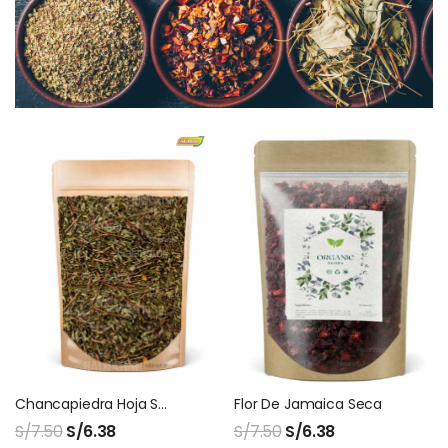
Chancapiedra Hoja Seca
Flor De Jamaica Seca
S/
7.50
S/
6.38
S/
7.50
S/
6.38