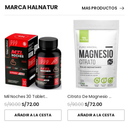
MARCA HALNATUR
MAS PRODUCTOS
Mil Noches 30 Tabletas HNhalnatur
Citrato De Magnesio Halnatur Doypack
S/
90.00
S/
72.00
S/
90.00
S/
72.00
AÑADIR A LA CESTA
AÑADIR A LA CESTA