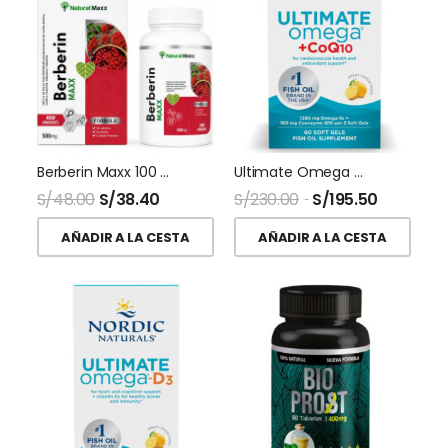
Berberin Maxx 100 Capsulas Naturalmaxx
Ultimate Omega + CoQ10 60 Softgel Nordic Naturals
S/
48.00
S/
38.40
S/
230.00
S/
195.50
AÑADIR A LA CESTA
AÑADIR A LA CESTA