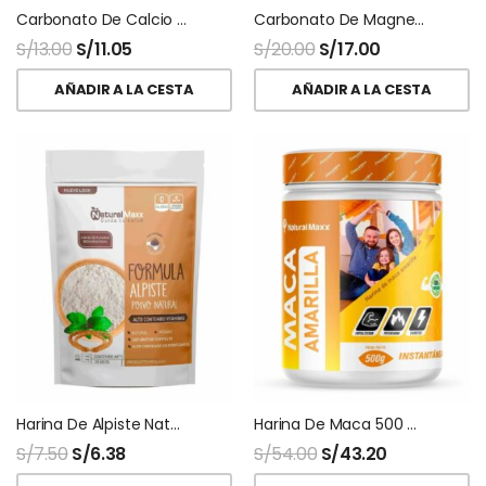
Carbonato De Calcio Polvo
Carbonato De Magnesio Usp Polvo
S/
13.00
S/
11.05
S/
20.00
S/
17.00
AÑADIR A LA CESTA
AÑADIR A LA CESTA
Harina De Alpiste Naturalmaxx
Harina De Maca 500 Gr Naturalmaxx
S/
7.50
S/
6.38
S/
54.00
S/
43.20