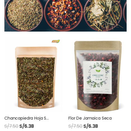
Chancapiedra Hoja Seca
Flor De Jamaica Seca
S/
7.50
S/
6.38
S/
7.50
S/
6.38