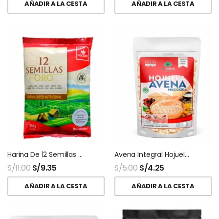
AÑADIR A LA CESTA
AÑADIR A LA CESTA
Harina De 12 Semillas 200 Gr Vidax
Avena Integral Hojuelas Precocida Vida Integral
S/
11.00
S/
9.35
S/
5.00
S/
4.25
AÑADIR A LA CESTA
AÑADIR A LA CESTA