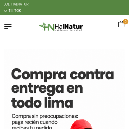
LNATUR
0