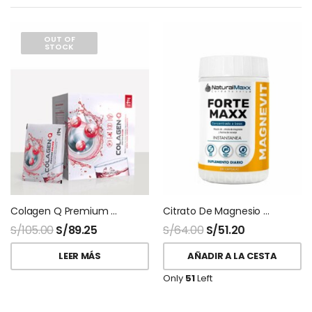
OUT OF
STOCK
Colagen Q Premium Q10 Teoma 30 Sobres
Citrato De Magnesio Magnevit 200gr Naturalmaxx
S/
105.00
S/
89.25
S/
64.00
S/
51.20
LEER MÁS
AÑADIR A LA CESTA
Only
51
Left