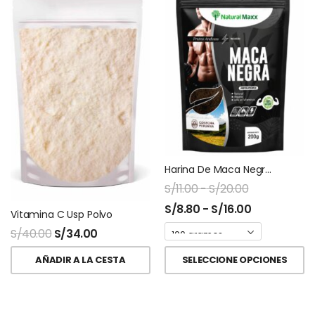
Harina De Maca Negra Ziplock Naturalmaxx
S/
11.00
-
S/
20.00
S/
8.80
-
S/
16.00
Vitamina C Usp Polvo
S/
40.00
S/
34.00
AÑADIR A LA CESTA
SELECCIONE OPCIONES