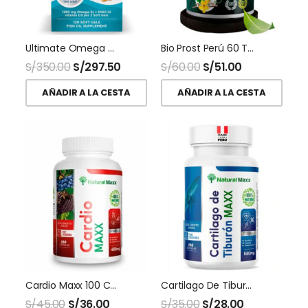
Ultimate Omega D3 120 Softgel Nordic Naturals
Bio Prost Perú 60 Tabletas Inpra
S/
350.00
S/
297.50
S/
60.00
S/
51.00
AÑADIR A LA CESTA
AÑADIR A LA CESTA
Cardio Maxx 100 Capsulas Naturalmaxx
Cartilago De Tiburon 500 Mg 100 Capsulas Naturalmaxx
S/
45.00
S/
36.00
S/
35.00
S/
28.00