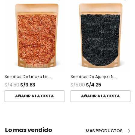
Semillas De Linaza Lino Peruana Nacional
Semillas De Ajonjolí Negro Sésamo Black
S/
4.50
S/
3.83
S/
5.00
S/
4.25
AÑADIR A LA CESTA
AÑADIR A LA CESTA
Lo mas vendido
MAS PRODUCTOS