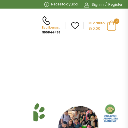
Necesito ayuda
Sign in
/
Register
0
Mi carrito
Escribenos
:
S/
0.00
995844436