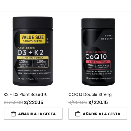
K2 + D3 Plant Based 160 Softgel Sport Research
COQ10 Double Strength 150 Capsulas Sport Research
S/
259.00
S/
220.15
S/
259.00
S/
220.15
AÑADIR A LA CESTA
AÑADIR A LA CESTA