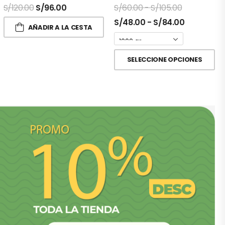
S/
120.00
S/
96.00
S/
60.00
-
S/
105.00
S/
48.00
-
S/
84.00
AÑADIR A LA CESTA
SELECCIONE OPCIONES