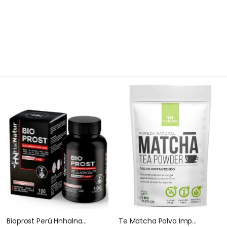
Bioprost Perú Hnhalnatur 100 Capsulas
Te Matcha Polvo Importado Halnatur Doypack