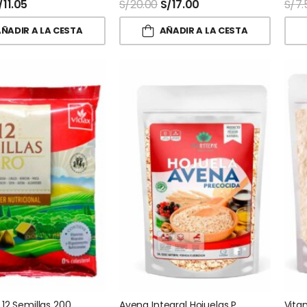
/
11.05
S/
20.00
S/
17.00
S/
7.
ÑADIR A LA CESTA
AÑADIR A LA CESTA
Harina De 12 Semillas 200 Gr Vidax
Avena Integral Hojuelas Precocida Vida Integral
Vita