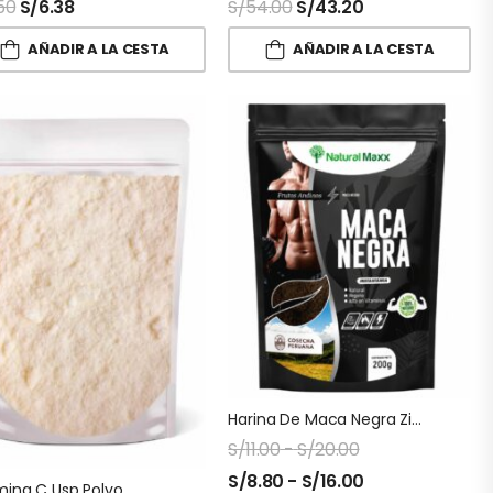
50
S/
6.38
S/
54.00
S/
43.20
AÑADIR A LA CESTA
AÑADIR A LA CESTA
Harina De Maca Negra Ziplock Naturalmaxx
S/
11.00
-
S/
20.00
S/
8.80
-
S/
16.00
mina C Usp Polvo