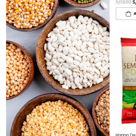
S/
13.00
S
A