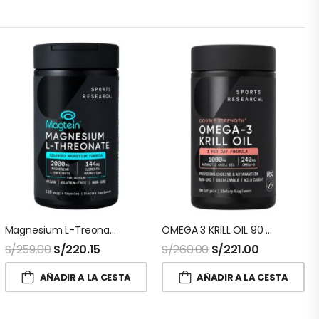
Magnesium L-Treonato 135 Capsulas Sport Research
OMEGA 3 KRILL OIL 90 Capsulas Sport Research
S/
259.00
S/
220.15
S/
260.00
S/
221.00
AÑADIR A LA CESTA
AÑADIR A LA CESTA