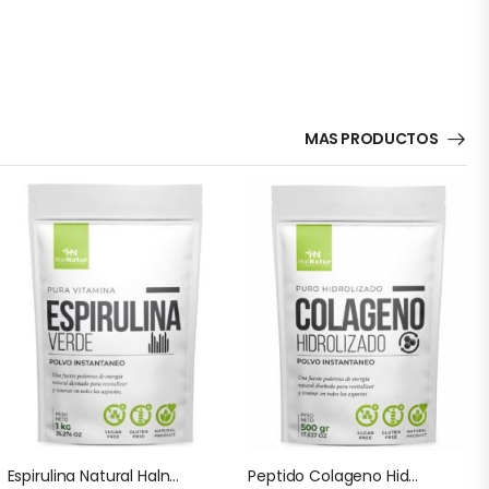
MAS PRODUCTOS
Espirulina Natural Halnatur Doypack
Peptido Colageno Hidrolizado Puro Halnatur Doypack