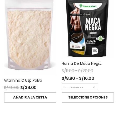
Harina De Maca Negra Ziplock Naturalmaxx
S/
11.00
-
S/
20.00
S/
8.80
-
S/
16.00
Vitamina C Usp Polvo
S/
40.00
S/
34.00
AÑADIR A LA CESTA
SELECCIONE OPCIONES