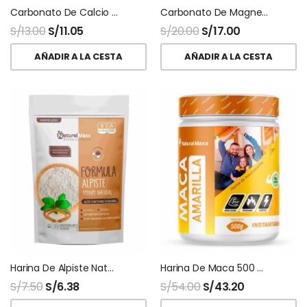
Carbonato De Calcio Polvo
Carbonato De Magnesio Usp Polvo
S/
13.00
S/
11.05
S/
20.00
S/
17.00
AÑADIR A LA CESTA
AÑADIR A LA CESTA
Harina De Alpiste Naturalmaxx
Harina De Maca 500 Gr Naturalmaxx
S/
7.50
S/
6.38
S/
54.00
S/
43.20