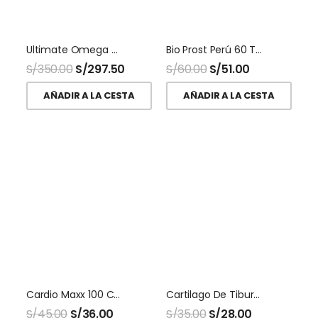
Ultimate Omega D3 120 Softgel Nordic Naturals
Bio Prost Perú 60 Tabletas Inpra
S/
350.00
S/
297.50
S/
60.00
S/
51.00
AÑADIR A LA CESTA
AÑADIR A LA CESTA
Cardio Maxx 100 Capsulas Naturalmaxx
Cartilago De Tiburon 500 Mg 100 Capsulas Naturalmaxx
S/
45.00
S/
36.00
S/
35.00
S/
28.00