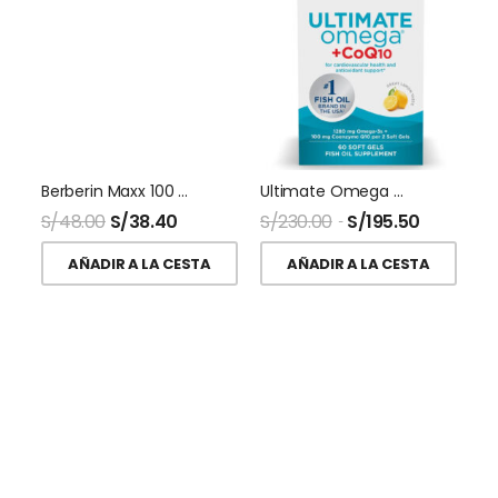
Berberin Maxx 100 Capsulas Naturalmaxx
Ultimate Omega + CoQ10 60 Softgel Nordic Naturals
S/
48.00
S/
38.40
S/
230.00
S/
195.50
AÑADIR A LA CESTA
AÑADIR A LA CESTA