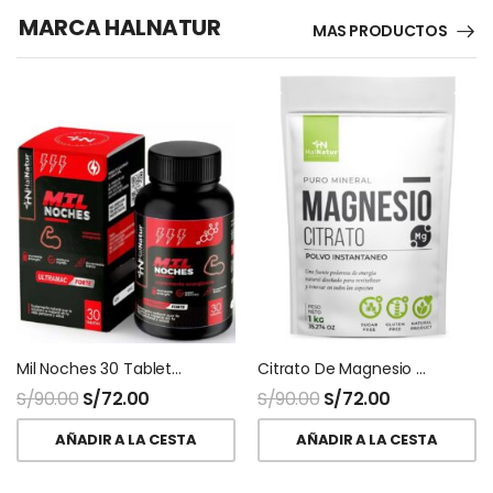
MARCA HALNATUR
MAS PRODUCTOS
Mil Noches 30 Tabletas HNhalnatur
Citrato De Magnesio Halnatur Doypack
S/
90.00
S/
72.00
S/
90.00
S/
72.00
AÑADIR A LA CESTA
AÑADIR A LA CESTA