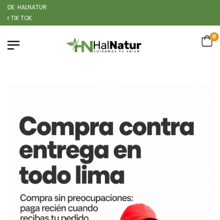
LNATUR
0