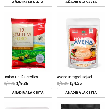
AÑADIR A LA CESTA
AÑADIR A LA CESTA
Harina De 12 Semillas 200 Gr Vidax
Avena Integral Hojuelas Precocida Vida Integral
S/
11.00
S/
9.35
S/
5.00
S/
4.25
AÑADIR A LA CESTA
AÑADIR A LA CESTA