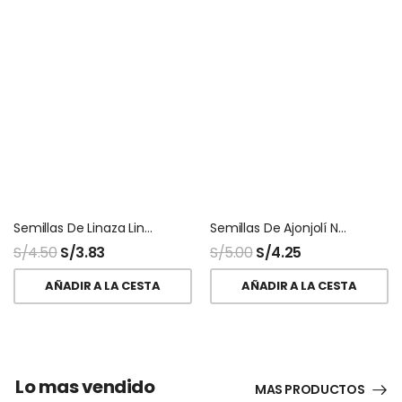
Semillas De Linaza Lino Peruana Nacional
Semillas De Ajonjolí Negro Sésamo Black
S/
4.50
S/
3.83
S/
5.00
S/
4.25
AÑADIR A LA CESTA
AÑADIR A LA CESTA
Lo mas vendido
MAS PRODUCTOS