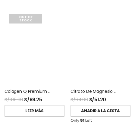
OUT OF
STOCK
Colagen Q Premium Q10 Teoma 30 Sobres
Citrato De Magnesio Magnevit 200gr Naturalmaxx
S/
105.00
S/
89.25
S/
64.00
S/
51.20
LEER MÁS
AÑADIR A LA CESTA
Only
51
Left